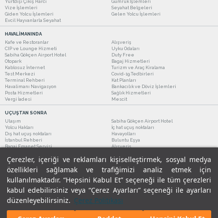
Yurtdışı Çıkış Harcı
Gümrük İşlemleri
Vize İşlemleri
Seyahat Belgeleri
Giden Yolcu İşlemleri
Gelen Yolcu İşlemleri
Evcil Hayvanlarla Seyahat
HAVALİMANINDA
Kafe ve Restoranlar
Alışveriş
CIP ve Lounge Hizmeti
Uyku Odaları
Sabiha Gökçen Airport Hotel
Duty Free
Otopark
Bagaj Hizmetleri
Kablosuz İnternet
Turizm ve Araç Kiralama
Test Merkezi
Covid-19 Tedbirleri
Terminal Rehberi
Kat Planları
Havalimanı Navigasyon
Bankacılık ve Döviz İşlemleri
Posta Hizmetleri
Sağlık Hizmetleri
Vergi İadesi
Mescit
UÇUŞTAN SONRA
Ulaşım
Sabiha Gökçen Airport Hotel
Yolcu Hakları
İç hat uçuş noktaları
Dış hat uçuş noktaları
Havayolları
İstanbul Rehberi
Buluntu Eşya
Bagaj Emanet Servisi
Alışveriş
Kafe ve Restoranlar
Turizm ve Araç Kiralama
Çerezler, içeriği ve reklamları kişiselleştirmek, sosyal medya
özellikleri sağlamak ve trafiğimizi analiz etmek için
kullanılmaktadır. “Hepsini Kabul Et” seçeneği ile tüm çerezleri
kabul edebilirsiniz veya “Çerez Ayarları” seçeneği ile ayarları
düzenleyebilirsiniz.
Çerez Politikası