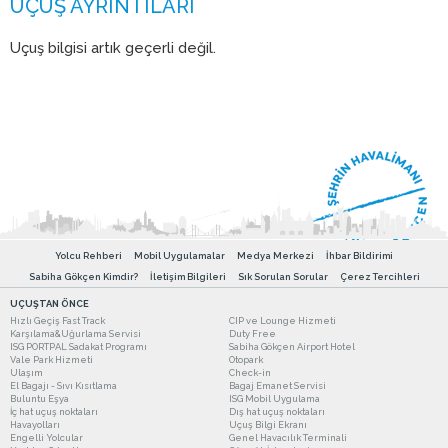
Uçuş bilgisi artık geçerli değil.
Yolcu Rehberi
Mobil Uygulamalar
Medya Merkezi
İhbar Bildirimi
Sabiha Gökçen Kimdir?
İletişim Bilgileri
Sık Sorulan Sorular
Çerez Tercihleri
UÇUŞTAN ÖNCE
Hızlı Geçiş Fast Track
CIP ve Lounge Hizmeti
Karşılama&Uğurlama Servisi
Duty Free
ISG PORTPAL Sadakat Programı
Sabiha Gökçen Airport Hotel
Vale Park Hizmeti
Otopark
Ulaşım
Check-in
El Bagajı - Sıvı Kısıtlama
Bagaj Emanet Servisi
Buluntu Eşya
ISG Mobil Uygulama
İç hat uçuş noktaları
Dış hat uçuş noktaları
Havayolları
Uçuş Bilgi Ekranı
Engelli Yolcular
Genel Havacılık Terminali