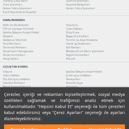
Yurtdışı Çıkış Harcı
Gümrük İşlemleri
Vize İşlemleri
Seyahat Belgeleri
Giden Yolcu İşlemleri
Gelen Yolcu İşlemleri
Evcil Hayvanlarla Seyahat
HAVALİMANINDA
Kafe ve Restoranlar
Alışveriş
CIP ve Lounge Hizmeti
Uyku Odaları
Sabiha Gökçen Airport Hotel
Duty Free
Otopark
Bagaj Hizmetleri
Kablosuz İnternet
Turizm ve Araç Kiralama
Test Merkezi
Covid-19 Tedbirleri
Terminal Rehberi
Kat Planları
Havalimanı Navigasyon
Bankacılık ve Döviz İşlemleri
Posta Hizmetleri
Sağlık Hizmetleri
Vergi İadesi
Mescit
UÇUŞTAN SONRA
Ulaşım
Sabiha Gökçen Airport Hotel
Yolcu Hakları
İç hat uçuş noktaları
Dış hat uçuş noktaları
Havayolları
İstanbul Rehberi
Buluntu Eşya
Bagaj Emanet Servisi
Alışveriş
Kafe ve Restoranlar
Turizm ve Araç Kiralama
Çerezler, içeriği ve reklamları kişiselleştirmek, sosyal medya
özellikleri sağlamak ve trafiğimizi analiz etmek için
kullanılmaktadır. “Hepsini Kabul Et” seçeneği ile tüm çerezleri
kabul edebilirsiniz veya “Çerez Ayarları” seçeneği ile ayarları
düzenleyebilirsiniz.
Çerez Politikası