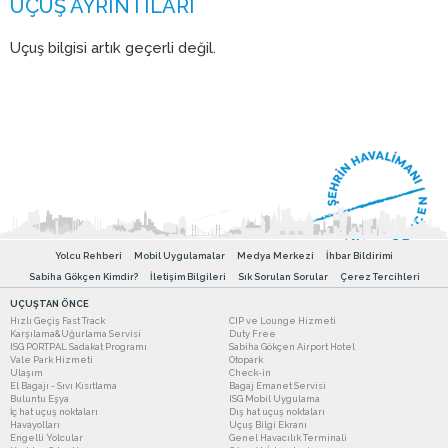
Uçuş bilgisi artık geçerli değil.
Yolcu Rehberi
Mobil Uygulamalar
Medya Merkezi
İhbar Bildirimi
Sabiha Gökçen Kimdir?
İletişim Bilgileri
Sık Sorulan Sorular
Çerez Tercihleri
UÇUŞTAN ÖNCE
Hızlı Geçiş Fast Track
CIP ve Lounge Hizmeti
Karşılama&Uğurlama Servisi
Duty Free
ISG PORTPAL Sadakat Programı
Sabiha Gökçen Airport Hotel
Vale Park Hizmeti
Otopark
Ulaşım
Check-in
El Bagajı - Sıvı Kısıtlama
Bagaj Emanet Servisi
Buluntu Eşya
ISG Mobil Uygulama
İç hat uçuş noktaları
Dış hat uçuş noktaları
Havayolları
Uçuş Bilgi Ekranı
Engelli Yolcular
Genel Havacılık Terminali