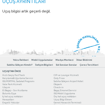
Uçuş bilgisi artık geçerli değil.
Yolcu Rehberi
Mobil Uygulamalar
Medya Merkezi
İhbar Bildirimi
Sabiha Gökçen Kimdir?
İletişim Bilgileri
Sık Sorulan Sorular
Çerez Tercihleri
UÇUŞTAN ÖNCE
Hızlı Geçiş Fast Track
CIP ve Lounge Hizmeti
Karşılama&Uğurlama Servisi
Duty Free
ISG PORTPAL Sadakat Programı
Sabiha Gökçen Airport Hotel
Vale Park Hizmeti
Otopark
Ulaşım
Check-in
El Bagajı - Sıvı Kısıtlama
Bagaj Emanet Servisi
Buluntu Eşya
ISG Mobil Uygulama
İç hat uçuş noktaları
Dış hat uçuş noktaları
Havayolları
Uçuş Bilgi Ekranı
Engelli Yolcular
Genel Havacılık Terminali