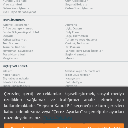
Yurtdışı Çıkış Harcı
Gümrük İşlemleri
Vize İşlemleri
Seyahat Belgeleri
Giden Yolcu İşlemleri
Gelen Yolcu İşlemleri
Evcil Hayvanlarla Seyahat
HAVALİMANINDA
Kafe ve Restoranlar
Alışveriş
CIP ve Lounge Hizmeti
Uyku Odaları
Sabiha Gökçen Airport Hotel
Duty Free
Otopark
Bagaj Hizmetleri
Kablosuz İnternet
Turizm ve Araç Kiralama
Test Merkezi
Covid-19 Tedbirleri
Terminal Rehberi
Kat Planları
Havalimanı Navigasyon
Bankacılık ve Döviz İşlemleri
Posta Hizmetleri
Sağlık Hizmetleri
Vergi İadesi
Mescit
UÇUŞTAN SONRA
Ulaşım
Sabiha Gökçen Airport Hotel
Yolcu Hakları
İç hat uçuş noktaları
Dış hat uçuş noktaları
Havayolları
İstanbul Rehberi
Buluntu Eşya
Bagaj Emanet Servisi
Alışveriş
Kafe ve Restoranlar
Turizm ve Araç Kiralama
Çerezler, içeriği ve reklamları kişiselleştirmek, sosyal medya
özellikleri sağlamak ve trafiğimizi analiz etmek için
kullanılmaktadır. “Hepsini Kabul Et” seçeneği ile tüm çerezleri
kabul edebilirsiniz veya “Çerez Ayarları” seçeneği ile ayarları
düzenleyebilirsiniz.
Çerez Politikası