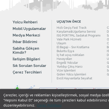
Yolcu Rehberi
UÇUŞTAN ÖNCE
Hızlı Geçiş Fast Track
C
Mobil Uygulamalar
Karşılama&Uğurlama Servisi
D
Medya Merkezi
ISG PORTPAL Sadakat Programı
S
Vale Park Hizmeti
O
İhbar Bildirimi
Ulaşım
C
El Bagajı - Sıvı Kısıtlama
B
Sabiha Gökçen
Buluntu Eşya
I
Kimdir?
İç hat uçuş noktaları
D
İletişim Bilgileri
Havayolları
U
Engelli Yolcular
G
Sık Sorulan Sorular
Yurtdışı Çıkış Harcı
G
Vize İşlemleri
S
Çerez Tercihleri
Giden Yolcu İşlemleri
G
Evcil Hayvanlarla Seyahat
Çerezler, içeriği ve reklamları kişiselleştirmek, sosyal medya özel
“Hepsini Kabul Et” seçeneği ile tüm çerezleri kabul edebilirsiniz 
düzenleyebilirsiniz.
Çerez Politikası
Yasal Uyarılar
|
Çerez Politikamız
|
Gizlilik Taahhüdümüz
|
Kişi