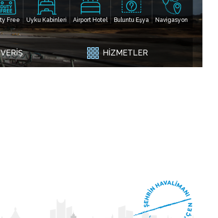
ty Free
Uyku Kabinleri
Airport Hotel
Buluntu Eşya
Navigasyon
ŞVERİŞ
HİZMETLER