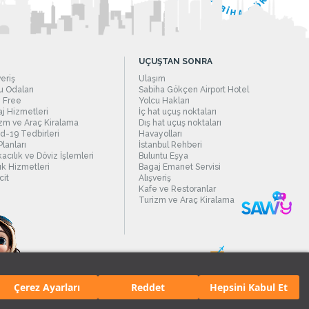
UÇUŞTAN SONRA
veriş
Ulaşım
 Odaları
Sabiha Gökçen Airport Hotel
 Free
Yolcu Hakları
j Hizmetleri
İç hat uçuş noktaları
zm ve Araç Kiralama
Dış hat uçuş noktaları
d-19 Tedbirleri
Havayolları
Planları
İstanbul Rehberi
acılık ve Döviz İşlemleri
Buluntu Eşya
ık Hizmetleri
Bagaj Emanet Servisi
it
Alışveriş
Kafe ve Restoranlar
Turizm ve Araç Kiralama
Çerez Ayarları
Reddet
Hepsini Kabul Et
manı.
Tüm hakları saklıdır. İçerik ve resimlerin izinsiz kullanımı yasaktır.