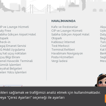
HAVALİMANINDA
IP ve Lounge Hizmeti
Kafe ve Restoranlar
Alış
uty Free
CIP ve Lounge Hizmeti
Uyku
abiha Gökçen Airport Hotel
Sabiha Gökçen Airport Hotel
Duty
topark
Otopark
Baga
heck-in
Kablosuz İnternet
Turi
agaj Emanet Servisi
Test Merkezi
Covi
SG Mobil Uygulama
Terminal Rehberi
Kat 
ış hat uçuş noktaları
Havalimanı Navigasyon
Bank
çuş Bilgi Ekranı
Posta Hizmetleri
Sağl
enel Havacılık Terminali
Vergi İadesi
Mesc
ümrük İşlemleri
eyahat Belgeleri
elen Yolcu İşlemleri
likleri sağlamak ve trafiğimizi analiz etmek için kullanılmaktadır.
veya “Çerez Ayarları” seçeneği ile ayarları
sel Verilerin Korunması
© 2018 - İstanbul Sabiha Gökçen Uluslararası Havali