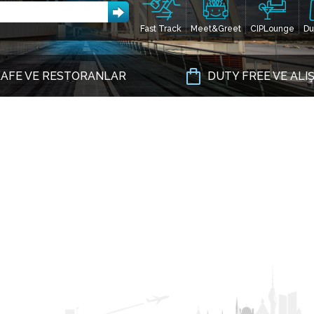
Fast Track
Meet&Greet
CIPLounge
Du
AFE VE RESTORANLAR
DUTY FREE VE ALI