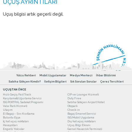
Uçuş bilgisi artık geçerli değil.
Yolcu Rehberi
Mobil Uygulamalar
Medya Merkezi
İhbar Bildirimi
Sabiha Gökçen Kimdir?
İletişim Bilgileri
Sık Sorulan Sorular
Çerez Tercihleri
UÇUŞTAN ÖNCE
Hızlı Geçiş Fast Track
CIP ve Lounge Hizmeti
Karşılama&Uğurlama Servisi
Duty Free
ISG PORTPAL Sadakat Programı
Sabiha Gökçen Airport Hotel
Vale Park Hizmeti
Otopark
Ulaşım
Check-in
El Bagajı - Sıvı Kısıtlama
Bagaj Emanet Servisi
Buluntu Eşya
ISG Mobil Uygulama
İç hat uçuş noktaları
Dış hat uçuş noktaları
Havayolları
Uçuş Bilgi Ekranı
Engelli Yolcular
Genel Havacılık Terminali