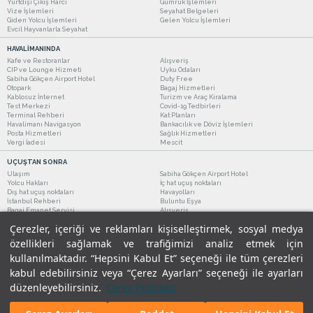
Yurtdışı Çıkış Harcı
Gümrük İşlemleri
Vize İşlemleri
Seyahat Belgeleri
Giden Yolcu İşlemleri
Gelen Yolcu İşlemleri
Evcil Hayvanlarla Seyahat
HAVALİMANINDA
Kafe ve Restoranlar
Alışveriş
CIP ve Lounge Hizmeti
Uyku Odaları
Sabiha Gökçen Airport Hotel
Duty Free
Otopark
Bagaj Hizmetleri
Kablosuz İnternet
Turizm ve Araç Kiralama
Test Merkezi
Covid-19 Tedbirleri
Terminal Rehberi
Kat Planları
Havalimanı Navigasyon
Bankacılık ve Döviz İşlemleri
Posta Hizmetleri
Sağlık Hizmetleri
Vergi İadesi
Mescit
UÇUŞTAN SONRA
Ulaşım
Sabiha Gökçen Airport Hotel
Yolcu Hakları
İç hat uçuş noktaları
Dış hat uçuş noktaları
Havayolları
İstanbul Rehberi
Buluntu Eşya
Bagaj Emanet Servisi
Alışveriş
Kafe ve Restoranlar
Turizm ve Araç Kiralama
Çerezler, içeriği ve reklamları kişiselleştirmek, sosyal medya
özellikleri sağlamak ve trafiğimizi analiz etmek için
kullanılmaktadır. “Hepsini Kabul Et” seçeneği ile tüm çerezleri
kabul edebilirsiniz veya “Çerez Ayarları” seçeneği ile ayarları
düzenleyebilirsiniz.
Çerez Politikası