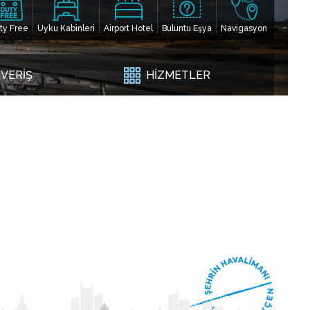
ty Free
Uyku Kabinleri
Airport Hotel
Buluntu Eşya
Navigasyon
ŞVERİŞ
HİZMETLER