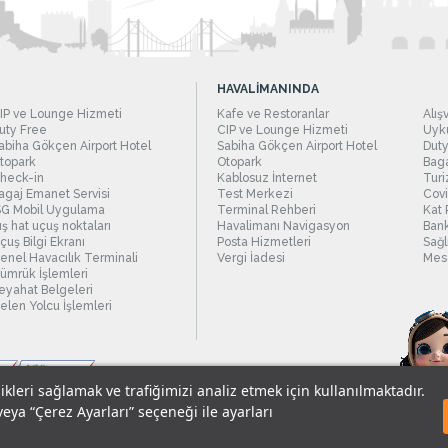
HAVALİMANINDA
IP ve Lounge Hizmeti
Kafe ve Restoranlar
Alış
uty Free
CIP ve Lounge Hizmeti
Uyku
abiha Gökçen Airport Hotel
Sabiha Gökçen Airport Hotel
Duty
topark
Otopark
Baga
heck-in
Kablosuz İnternet
Turi
agaj Emanet Servisi
Test Merkezi
Covi
SG Mobil Uygulama
Terminal Rehberi
Kat 
ış hat uçuş noktaları
Havalimanı Navigasyon
Bank
çuş Bilgi Ekranı
Posta Hizmetleri
Sağl
enel Havacılık Terminali
Vergi İadesi
Mesc
ümrük İşlemleri
eyahat Belgeleri
elen Yolcu İşlemleri
likleri sağlamak ve trafiğimizi analiz etmek için kullanılmaktadır.
veya “Çerez Ayarları” seçeneği ile ayarları
sel Verilerin Korunması
© 2018 - İstanbul Sabiha Gökçen Uluslararası Havali