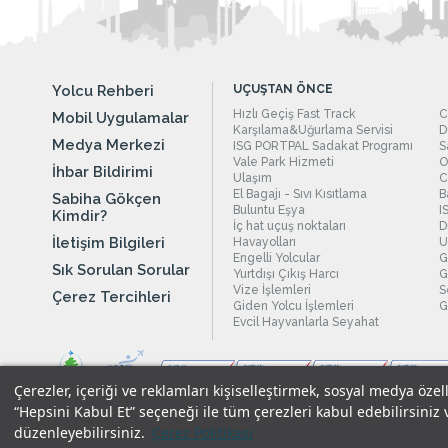
Yolcu Rehberi
UÇUŞTAN ÖNCE
Hızlı Geçiş Fast Track
C
Mobil Uygulamalar
Karşılama&Uğurlama Servisi
D
Medya Merkezi
ISG PORTPAL Sadakat Programı
S
Vale Park Hizmeti
O
İhbar Bildirimi
Ulaşım
C
El Bagajı - Sıvı Kısıtlama
B
Sabiha Gökçen
Buluntu Eşya
I
Kimdir?
İç hat uçuş noktaları
D
İletişim Bilgileri
Havayolları
U
Engelli Yolcular
G
Sık Sorulan Sorular
Yurtdışı Çıkış Harcı
G
Vize İşlemleri
S
Çerez Tercihleri
Giden Yolcu İşlemleri
G
Evcil Hayvanlarla Seyahat
Çerezler, içeriği ve reklamları kişiselleştirmek, sosyal medya özel
“Hepsini Kabul Et” seçeneği ile tüm çerezleri kabul edebilirsiniz 
düzenleyebilirsiniz.
Çerez Politikası
Yasal Uyarılar
|
Çerez Politikamız
|
Gizlilik Taahhüdümüz
|
Kişi