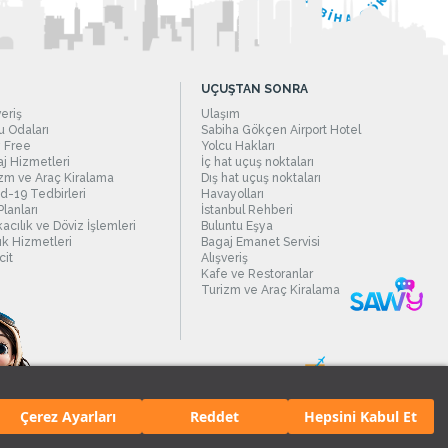
UÇUŞTAN SONRA
veriş
Ulaşım
 Odaları
Sabiha Gökçen Airport Hotel
 Free
Yolcu Hakları
j Hizmetleri
İç hat uçuş noktaları
zm ve Araç Kiralama
Dış hat uçuş noktaları
d-19 Tedbirleri
Havayolları
Planları
İstanbul Rehberi
acılık ve Döviz İşlemleri
Buluntu Eşya
ık Hizmetleri
Bagaj Emanet Servisi
it
Alışveriş
Kafe ve Restoranlar
Turizm ve Araç Kiralama
Çerez Ayarları
Reddet
Hepsini Kabul Et
manı.
Tüm hakları saklıdır. İçerik ve resimlerin izinsiz kullanımı yasaktır.