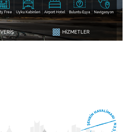
ty Free
Uyku Kabinleri
Airport Hotel
Buluntu Eşya
Navigasyon
ŞVERİŞ
HİZMETLER