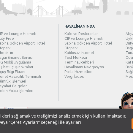
HAVALİMANINDA
IP ve Lounge Hizmeti
Kafe ve Restoranlar
Alış
uty Free
CIP ve Lounge Hizmeti
Uyku
abiha Gökçen Airport Hotel
Sabiha Gökçen Airport Hotel
Duty
topark
Otopark
Baga
heck-in
Kablosuz İnternet
Turi
agaj Emanet Servisi
Test Merkezi
Covi
SG Mobil Uygulama
Terminal Rehberi
Kat 
ış hat uçuş noktaları
Havalimanı Navigasyon
Bank
çuş Bilgi Ekranı
Posta Hizmetleri
Sağl
enel Havacılık Terminali
Vergi İadesi
Mesc
ümrük İşlemleri
eyahat Belgeleri
elen Yolcu İşlemleri
likleri sağlamak ve trafiğimizi analiz etmek için kullanılmaktadır.
veya “Çerez Ayarları” seçeneği ile ayarları
sel Verilerin Korunması
© 2018 - İstanbul Sabiha Gökçen Uluslararası Havali