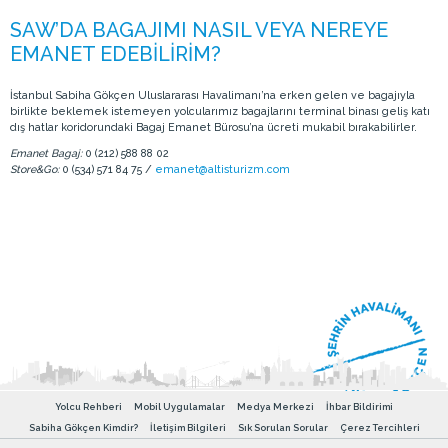
İstanbul Sabiha Gökçen Uluslararası Havalimanı’na erken gelen ve bagajıyla
birlikte beklemek istemeyen yolcularımız bagajlarını terminal binası geliş katı
dış hatlar koridorundaki Bagaj Emanet Bürosu’na ücreti mukabil bırakabilirler.
Emanet Bagaj:
0 (212) 588 88 02
Store&Go:
0 (534) 571 84 75 /
emanet@altisturizm.com
Yolcu Rehberi
Mobil Uygulamalar
Medya Merkezi
İhbar Bildirimi
Sabiha Gökçen Kimdir?
İletişim Bilgileri
Sık Sorulan Sorular
Çerez Tercihleri