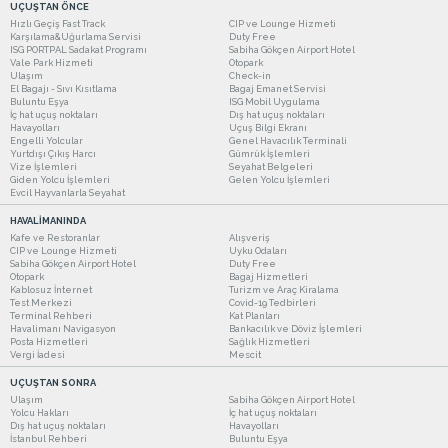
UÇUŞTAN ÖNCE
Hızlı Geçiş Fast Track
CIP ve Lounge Hizmeti
Karşılama&Uğurlama Servisi
Duty Free
ISG PORTPAL Sadakat Programı
Sabiha Gökçen Airport Hotel
Vale Park Hizmeti
Otopark
Ulaşım
Check-in
El Bagajı - Sıvı Kısıtlama
Bagaj Emanet Servisi
Buluntu Eşya
ISG Mobil Uygulama
İç hat uçuş noktaları
Dış hat uçuş noktaları
Havayolları
Uçuş Bilgi Ekranı
Engelli Yolcular
Genel Havacılık Terminali
Yurtdışı Çıkış Harcı
Gümrük İşlemleri
Vize İşlemleri
Seyahat Belgeleri
Giden Yolcu İşlemleri
Gelen Yolcu İşlemleri
Evcil Hayvanlarla Seyahat
HAVALİMANINDA
Kafe ve Restoranlar
Alışveriş
CIP ve Lounge Hizmeti
Uyku Odaları
Sabiha Gökçen Airport Hotel
Duty Free
Otopark
Bagaj Hizmetleri
Kablosuz İnternet
Turizm ve Araç Kiralama
Test Merkezi
Covid-19 Tedbirleri
Terminal Rehberi
Kat Planları
Havalimanı Navigasyon
Bankacılık ve Döviz İşlemleri
Posta Hizmetleri
Sağlık Hizmetleri
Vergi İadesi
Mescit
UÇUŞTAN SONRA
Ulaşım
Sabiha Gökçen Airport Hotel
Yolcu Hakları
İç hat uçuş noktaları
Dış hat uçuş noktaları
Havayolları
İstanbul Rehberi
Buluntu Eşya