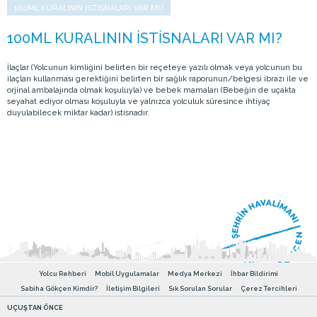
100ML KURALININ ISTISNALARI VAR MI?
İlaçlar (Yolcunun kimliğini belirten bir reçeteye yazılı olmak veya yolcunun bu
ilaçları kullanması gerektiğini belirten bir sağlık raporunun/belgesi ibrazı ile ve
orjinal ambalajında olmak koşuluyla) ve bebek mamaları (Bebeğin de uçakta
seyahat ediyor olması koşuluyla ve yalnızca yolculuk süresince ihtiyaç
duyulabilecek miktar kadar) istisnadır.
Yolcu Rehberi
Mobil Uygulamalar
Medya Merkezi
İhbar Bildirimi
Sabiha Gökçen Kimdir?
İletişim Bilgileri
Sık Sorulan Sorular
Çerez Tercihleri
UÇUŞTAN ÖNCE