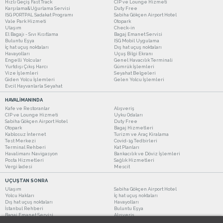
Hızlı Geçiş Fast Track
CIP ve Lounge Hizmeti
Karşılama&Uğurlama Servisi
Duty Free
ISG PORTPAL Sadakat Programı
Sabiha Gökçen Airport Hotel
Vale Park Hizmeti
Otopark
Ulaşım
Check-in
El Bagajı - Sıvı Kısıtlama
Bagaj Emanet Servisi
Buluntu Eşya
ISG Mobil Uygulama
İç hat uçuş noktaları
Dış hat uçuş noktaları
Havayolları
Uçuş Bilgi Ekranı
Engelli Yolcular
Genel Havacılık Terminali
Yurtdışı Çıkış Harcı
Gümrük İşlemleri
Vize İşlemleri
Seyahat Belgeleri
Giden Yolcu İşlemleri
Gelen Yolcu İşlemleri
Evcil Hayvanlarla Seyahat
HAVALİMANINDA
Kafe ve Restoranlar
Alışveriş
CIP ve Lounge Hizmeti
Uyku Odaları
Sabiha Gökçen Airport Hotel
Duty Free
Otopark
Bagaj Hizmetleri
Kablosuz İnternet
Turizm ve Araç Kiralama
Test Merkezi
Covid-19 Tedbirleri
Terminal Rehberi
Kat Planları
Havalimanı Navigasyon
Bankacılık ve Döviz İşlemleri
Posta Hizmetleri
Sağlık Hizmetleri
Vergi İadesi
Mescit
UÇUŞTAN SONRA
Ulaşım
Sabiha Gökçen Airport Hotel
Yolcu Hakları
İç hat uçuş noktaları
Dış hat uçuş noktaları
Havayolları
İstanbul Rehberi
Buluntu Eşya
Bagaj Emanet Servisi
Alışveriş
Kafe ve Restoranlar
Turizm ve Araç Kiralama