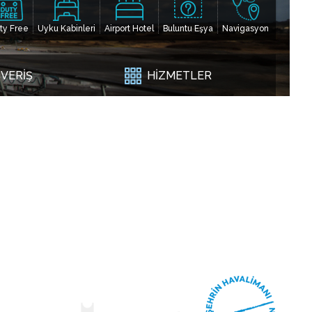
ty Free
Uyku Kabinleri
Airport Hotel
Buluntu Eşya
Navigasyon
ŞVERİŞ
HİZMETLER