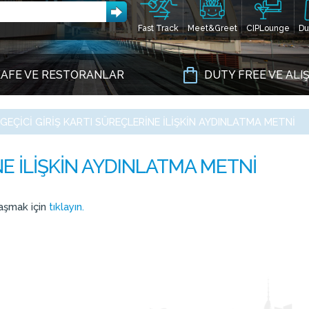
Fast Track
Meet&Greet
CIPLounge
Du
AFE VE RESTORANLAR
DUTY FREE VE ALI
GEÇICI GIRIŞ KARTI SÜREÇLERINE İLIŞKIN AYDINLATMA METNI
laşmak için
tıklayın.