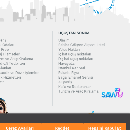
UÇUŞTAN SONRA
veriş
Ulaşım
 Odaları
Sabiha Gökçen Airport Hotel
 Free
Yolcu Hakları
j Hizmetleri
İç hat uçuş noktaları
zm ve Araç Kiralama
Dış hat uçuş noktaları
d-19 Tedbirleri
Havayolları
Planları
İstanbul Rehberi
acılık ve Döviz İşlemleri
Buluntu Eşya
ık Hizmetleri
Bagaj Emanet Servisi
it
Alışveriş
Kafe ve Restoranlar
Turizm ve Araç Kiralama
Çerez Ayarları
Reddet
Hepsini Kabul Et