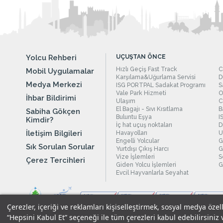
Yolcu Rehberi
UÇUŞTAN ÖNCE
Hızlı Geçiş Fast Track
C
Mobil Uygulamalar
Karşılama&Uğurlama Servisi
D
Medya Merkezi
ISG PORTPAL Sadakat Programı
S
Vale Park Hizmeti
O
İhbar Bildirimi
Ulaşım
C
El Bagajı - Sıvı Kısıtlama
B
Sabiha Gökçen
Buluntu Eşya
I
Kimdir?
İç hat uçuş noktaları
D
İletişim Bilgileri
Havayolları
U
Engelli Yolcular
G
Sık Sorulan Sorular
Yurtdışı Çıkış Harcı
G
Vize İşlemleri
S
Çerez Tercihleri
Giden Yolcu İşlemleri
G
Evcil Hayvanlarla Seyahat
Çerezler, içeriği ve reklamları kişiselleştirmek, sosyal medya özel
“Hepsini Kabul Et” seçeneği ile tüm çerezleri kabul edebilirsiniz 