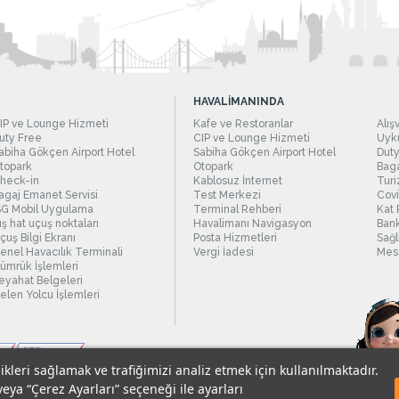
HAVALİMANINDA
IP ve Lounge Hizmeti
Kafe ve Restoranlar
Alış
uty Free
CIP ve Lounge Hizmeti
Uyku
abiha Gökçen Airport Hotel
Sabiha Gökçen Airport Hotel
Duty
topark
Otopark
Baga
heck-in
Kablosuz İnternet
Turi
agaj Emanet Servisi
Test Merkezi
Covi
SG Mobil Uygulama
Terminal Rehberi
Kat 
ış hat uçuş noktaları
Havalimanı Navigasyon
Bank
çuş Bilgi Ekranı
Posta Hizmetleri
Sağl
enel Havacılık Terminali
Vergi İadesi
Mesc
ümrük İşlemleri
eyahat Belgeleri
elen Yolcu İşlemleri
likleri sağlamak ve trafiğimizi analiz etmek için kullanılmaktadır.
veya “Çerez Ayarları” seçeneği ile ayarları