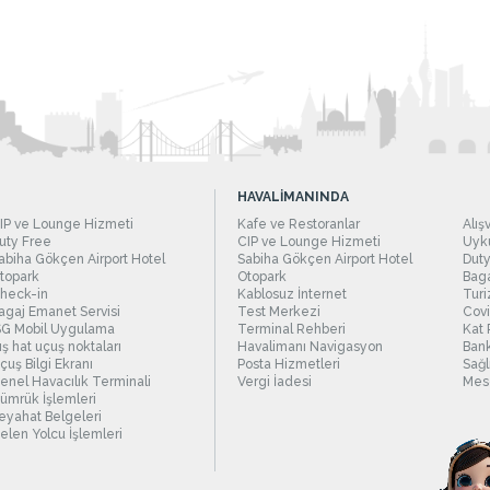
HAVALİMANINDA
IP ve Lounge Hizmeti
Kafe ve Restoranlar
Alış
uty Free
CIP ve Lounge Hizmeti
Uyku
abiha Gökçen Airport Hotel
Sabiha Gökçen Airport Hotel
Duty
topark
Otopark
Baga
heck-in
Kablosuz İnternet
Turi
agaj Emanet Servisi
Test Merkezi
Covi
SG Mobil Uygulama
Terminal Rehberi
Kat 
ış hat uçuş noktaları
Havalimanı Navigasyon
Bank
çuş Bilgi Ekranı
Posta Hizmetleri
Sağl
enel Havacılık Terminali
Vergi İadesi
Mesc
ümrük İşlemleri
eyahat Belgeleri
elen Yolcu İşlemleri