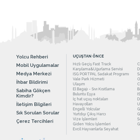
Yolcu Rehberi
UÇUŞTAN ÖNCE
Hızlı Geçiş Fast Track
C
Mobil Uygulamalar
Karşılama&Uğurlama Servisi
D
Medya Merkezi
ISG PORTPAL Sadakat Programı
S
Vale Park Hizmeti
O
İhbar Bildirimi
Ulaşım
C
El Bagajı - Sıvı Kısıtlama
B
Sabiha Gökçen
Buluntu Eşya
I
Kimdir?
İç hat uçuş noktaları
D
İletişim Bilgileri
Havayolları
U
Engelli Yolcular
G
Sık Sorulan Sorular
Yurtdışı Çıkış Harcı
G
Vize İşlemleri
S
Çerez Tercihleri
Giden Yolcu İşlemleri
G
Evcil Hayvanlarla Seyahat