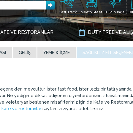
Fast Track
Meet&Greet
CIPLounge
Du
AFE VE RESTORANLAR
DUTY FREE VE ALI
ASI
GELIŞ
YEME & İÇME
SAĞLIKLI / FIT SEÇENEK
enekleri mevcuttur. İster fast food, ister leziz bir tatlı yanında
ekliyor. Ne yediğime dikkat ediyorum diyenlerdenseniz havalimanınd
 ve vejeteryan beslenen misafirlerimiz için de Kafe ve Restoranla
n
kafe ve restoranlar
sayfamızı ziyaret edebilirsiniz.