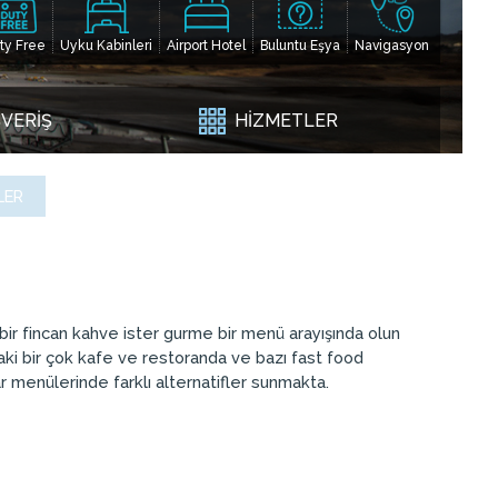
ty Free
Uyku Kabinleri
Airport Hotel
Buluntu Eşya
Navigasyon
ŞVERİŞ
HİZMETLER
LER
 bir fincan kahve ister gurme bir menü arayışında olun
aki bir çok kafe ve restoranda ve bazı fast food
r menülerinde farklı alternatifler sunmakta.