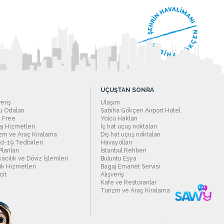
UÇUŞTAN SONRA
veriş
Ulaşım
 Odaları
Sabiha Gökçen Airport Hotel
 Free
Yolcu Hakları
j Hizmetleri
İç hat uçuş noktaları
zm ve Araç Kiralama
Dış hat uçuş noktaları
d-19 Tedbirleri
Havayolları
Planları
İstanbul Rehberi
acılık ve Döviz İşlemleri
Buluntu Eşya
ık Hizmetleri
Bagaj Emanet Servisi
it
Alışveriş
Kafe ve Restoranlar
Turizm ve Araç Kiralama