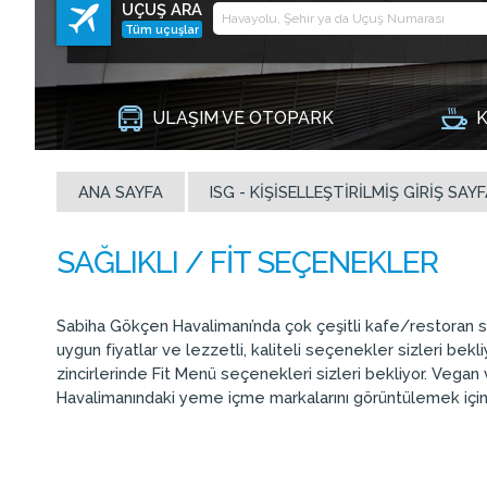
UÇUŞ ARA
Tüm uçuşlar
ULAŞIM VE OTOPARK
K
ANA SAYFA
ISG - KIŞISELLEŞTIRILMIŞ GIRIŞ SAYF
Sabiha Gökçen Havalimanı’nda çok çeşitli kafe/restoran seç
uygun fiyatlar ve lezzetli, kaliteli seçenekler sizleri b
zincirlerinde Fit Menü seçenekleri sizleri bekliyor. Vegan
Havalimanındaki yeme içme markalarını görüntülemek içi