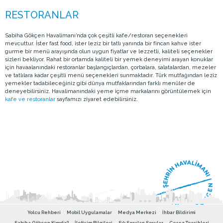
Sabiha Gökçen Havalimanı’nda çok çeşitli kafe/restoran seçenekleri
mevcuttur. İster fast food, ister leziz bir tatlı yanında bir fincan kahve ister
gurme bir menü arayışında olun uygun fiyatlar ve lezzetli, kaliteli seçenekler
sizleri bekliyor. Rahat bir ortamda kaliteli bir yemek deneyimi arayan konuklar
için havaalanındaki restoranlar başlangıçlardan, çorbalara, salatalardan, mezeler
ve tatlılara kadar çeşitli menü seçenekleri sunmaktadır. Türk mutfağından leziz
yemekler tadabileceğiniz gibi dünya mutfaklarından farklı menüler de
deneyebilirsiniz. Havalimanındaki yeme içme markalarını görüntülemek için
kafe ve restoranlar
sayfamızı ziyaret edebilirsiniz.
Yolcu Rehberi
Mobil Uygulamalar
Medya Merkezi
İhbar Bildirimi
Sabiha Gökçen Kimdir?
İletişim Bilgileri
Sık Sorulan Sorular
Çerez Tercihleri