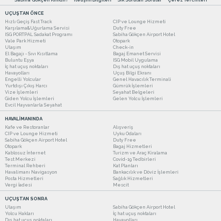
UÇUŞTAN ÖNCE
Hızlı Geçiş Fast Track
CIP ve Lounge Hizmeti
Karşılama&Uğurlama Servisi
Duty Free
ISG PORTPAL Sadakat Programı
Sabiha Gökçen Airport Hotel
Vale Park Hizmeti
Otopark
Ulaşım
Check-in
El Bagajı - Sıvı Kısıtlama
Bagaj Emanet Servisi
Buluntu Eşya
ISG Mobil Uygulama
İç hat uçuş noktaları
Dış hat uçuş noktaları
Havayolları
Uçuş Bilgi Ekranı
Engelli Yolcular
Genel Havacılık Terminali
Yurtdışı Çıkış Harcı
Gümrük İşlemleri
Vize İşlemleri
Seyahat Belgeleri
Giden Yolcu İşlemleri
Gelen Yolcu İşlemleri
Evcil Hayvanlarla Seyahat
HAVALİMANINDA
Kafe ve Restoranlar
Alışveriş
CIP ve Lounge Hizmeti
Uyku Odaları
Sabiha Gökçen Airport Hotel
Duty Free
Otopark
Bagaj Hizmetleri
Kablosuz İnternet
Turizm ve Araç Kiralama
Test Merkezi
Covid-19 Tedbirleri
Terminal Rehberi
Kat Planları
Havalimanı Navigasyon
Bankacılık ve Döviz İşlemleri
Posta Hizmetleri
Sağlık Hizmetleri
Vergi İadesi
Mescit
UÇUŞTAN SONRA
Ulaşım
Sabiha Gökçen Airport Hotel
Yolcu Hakları
İç hat uçuş noktaları
Dış hat uçuş noktaları
Havayolları