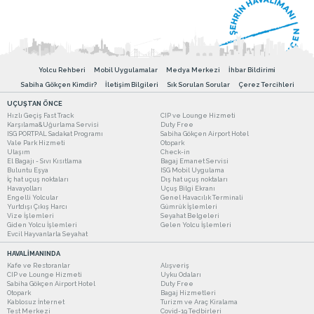
Yolcu Rehberi
Mobil Uygulamalar
Medya Merkezi
İhbar Bildirimi
Sabiha Gökçen Kimdir?
İletişim Bilgileri
Sık Sorulan Sorular
Çerez Tercihleri
UÇUŞTAN ÖNCE
Hızlı Geçiş Fast Track
CIP ve Lounge Hizmeti
Karşılama&Uğurlama Servisi
Duty Free
ISG PORTPAL Sadakat Programı
Sabiha Gökçen Airport Hotel
Vale Park Hizmeti
Otopark
Ulaşım
Check-in
El Bagajı - Sıvı Kısıtlama
Bagaj Emanet Servisi
Buluntu Eşya
ISG Mobil Uygulama
İç hat uçuş noktaları
Dış hat uçuş noktaları
Havayolları
Uçuş Bilgi Ekranı
Engelli Yolcular
Genel Havacılık Terminali
Yurtdışı Çıkış Harcı
Gümrük İşlemleri
Vize İşlemleri
Seyahat Belgeleri
Giden Yolcu İşlemleri
Gelen Yolcu İşlemleri
Evcil Hayvanlarla Seyahat
HAVALİMANINDA
Kafe ve Restoranlar
Alışveriş
CIP ve Lounge Hizmeti
Uyku Odaları
Sabiha Gökçen Airport Hotel
Duty Free
Otopark
Bagaj Hizmetleri
Kablosuz İnternet
Turizm ve Araç Kiralama
Test Merkezi
Covid-19 Tedbirleri