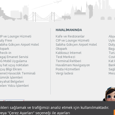
HAVALİMANINDA
IP ve Lounge Hizmeti
Kafe ve Restoranlar
Alış
uty Free
CIP ve Lounge Hizmeti
Uyku
abiha Gökçen Airport Hotel
Sabiha Gökçen Airport Hotel
Duty
topark
Otopark
Baga
heck-in
Kablosuz İnternet
Turi
agaj Emanet Servisi
Test Merkezi
Covi
SG Mobil Uygulama
Terminal Rehberi
Kat 
ış hat uçuş noktaları
Havalimanı Navigasyon
Bank
çuş Bilgi Ekranı
Posta Hizmetleri
Sağl
enel Havacılık Terminali
Vergi İadesi
Mesc
ümrük İşlemleri
eyahat Belgeleri
elen Yolcu İşlemleri
likleri sağlamak ve trafiğimizi analiz etmek için kullanılmaktadır.
veya “Çerez Ayarları” seçeneği ile ayarları