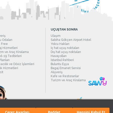
UÇUŞTAN SONRA
veriş
Ulaşım
 Odaları
Sabiha Gökçen Airport Hotel
 Free
Yolcu Hakları
j Hizmetleri
İç hat uçuş noktaları
zm ve Araç Kiralama
Dış hat uçuş noktaları
d-19 Tedbirleri
Havayolları
Planları
İstanbul Rehberi
acılık ve Döviz İşlemleri
Buluntu Eşya
ık Hizmetleri
Bagaj Emanet Servisi
it
Alışveriş
Kafe ve Restoranlar
Turizm ve Araç Kiralama
Çerez Ayarları
Reddet
Hepsini Kabul Et