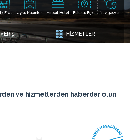
ty Free
Uyku Kabinleri
Airport Hotel
Buluntu Eşya
Navigasyon
ŞVERİŞ
HİZMETLER
erden ve hizmetlerden haberdar olun.