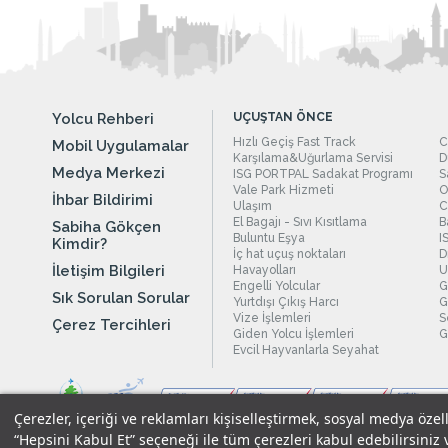
Yolcu Rehberi
UÇUŞTAN ÖNCE
Hızlı Geçiş Fast Track
C
Mobil Uygulamalar
Karşılama&Uğurlama Servisi
D
Medya Merkezi
ISG PORTPAL Sadakat Programı
S
Vale Park Hizmeti
O
İhbar Bildirimi
Ulaşım
C
El Bagajı - Sıvı Kısıtlama
B
Sabiha Gökçen
Buluntu Eşya
I
Kimdir?
İç hat uçuş noktaları
D
İletişim Bilgileri
Havayolları
U
Engelli Yolcular
G
Sık Sorulan Sorular
Yurtdışı Çıkış Harcı
G
Vize İşlemleri
S
Çerez Tercihleri
Giden Yolcu İşlemleri
G
Evcil Hayvanlarla Seyahat
Çerezler, içeriği ve reklamları kişiselleştirmek, sosyal medya özel
“Hepsini Kabul Et” seçeneği ile tüm çerezleri kabul edebilirsiniz 