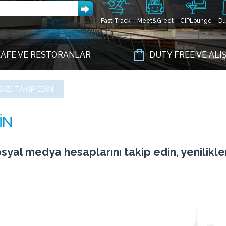
Fast Track
Meet&Greet
CIPLounge
Du
AFE VE RESTORANLAR
DUTY FREE VE ALI
IZI TAKIP EDIN
syal medya hesaplarını takip edin, yenilikl