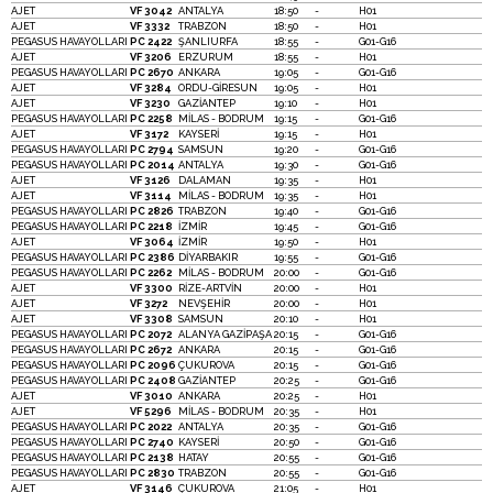
AJET
VF 3042
ANTALYA
18:50
-
H01
AJET
VF 3332
TRABZON
18:50
-
H01
PEGASUS HAVAYOLLARI
PC 2422
ŞANLIURFA
18:55
-
G01-G16
AJET
VF 3206
ERZURUM
18:55
-
H01
PEGASUS HAVAYOLLARI
PC 2670
ANKARA
19:05
-
G01-G16
AJET
VF 3284
ORDU-GİRESUN
19:05
-
H01
AJET
VF 3230
GAZİANTEP
19:10
-
H01
PEGASUS HAVAYOLLARI
PC 2258
MİLAS - BODRUM
19:15
-
G01-G16
AJET
VF 3172
KAYSERİ
19:15
-
H01
PEGASUS HAVAYOLLARI
PC 2794
SAMSUN
19:20
-
G01-G16
PEGASUS HAVAYOLLARI
PC 2014
ANTALYA
19:30
-
G01-G16
AJET
VF 3126
DALAMAN
19:35
-
H01
AJET
VF 3114
MİLAS - BODRUM
19:35
-
H01
PEGASUS HAVAYOLLARI
PC 2826
TRABZON
19:40
-
G01-G16
PEGASUS HAVAYOLLARI
PC 2218
İZMİR
19:45
-
G01-G16
AJET
VF 3064
İZMİR
19:50
-
H01
PEGASUS HAVAYOLLARI
PC 2386
DİYARBAKIR
19:55
-
G01-G16
PEGASUS HAVAYOLLARI
PC 2262
MİLAS - BODRUM
20:00
-
G01-G16
AJET
VF 3300
RİZE-ARTVİN
20:00
-
H01
AJET
VF 3272
NEVŞEHİR
20:00
-
H01
AJET
VF 3308
SAMSUN
20:10
-
H01
PEGASUS HAVAYOLLARI
PC 2072
ALANYA GAZİPAŞA
20:15
-
G01-G16
PEGASUS HAVAYOLLARI
PC 2672
ANKARA
20:15
-
G01-G16
PEGASUS HAVAYOLLARI
PC 2096
ÇUKUROVA
20:15
-
G01-G16
PEGASUS HAVAYOLLARI
PC 2408
GAZİANTEP
20:25
-
G01-G16
AJET
VF 3010
ANKARA
20:25
-
H01
AJET
VF 5296
MİLAS - BODRUM
20:35
-
H01
PEGASUS HAVAYOLLARI
PC 2022
ANTALYA
20:35
-
G01-G16
PEGASUS HAVAYOLLARI
PC 2740
KAYSERİ
20:50
-
G01-G16
PEGASUS HAVAYOLLARI
PC 2138
HATAY
20:55
-
G01-G16
PEGASUS HAVAYOLLARI
PC 2830
TRABZON
20:55
-
G01-G16
AJET
VF 3146
ÇUKUROVA
21:05
-
H01