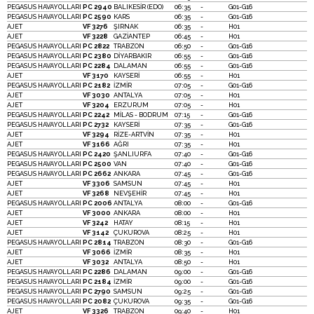
PEGASUS HAVAYOLLARI
PC 2940
BALIKESİR (EDO)
06:35
-
G01-G16
PEGASUS HAVAYOLLARI
PC 2590
KARS
06:35
-
G01-G16
AJET
VF 3276
ŞIRNAK
06:35
-
H01
AJET
VF 3228
GAZİANTEP
06:45
-
H01
PEGASUS HAVAYOLLARI
PC 2822
TRABZON
06:50
-
G01-G16
PEGASUS HAVAYOLLARI
PC 2380
DİYARBAKIR
06:55
-
G01-G16
PEGASUS HAVAYOLLARI
PC 2284
DALAMAN
06:55
-
G01-G16
AJET
VF 3170
KAYSERİ
06:55
-
H01
PEGASUS HAVAYOLLARI
PC 2182
İZMİR
07:05
-
G01-G16
AJET
VF 3030
ANTALYA
07:05
-
H01
AJET
VF 3204
ERZURUM
07:05
-
H01
PEGASUS HAVAYOLLARI
PC 2242
MİLAS - BODRUM
07:15
-
G01-G16
PEGASUS HAVAYOLLARI
PC 2732
KAYSERİ
07:35
-
G01-G16
AJET
VF 3294
RİZE-ARTVİN
07:35
-
H01
AJET
VF 3166
AĞRI
07:35
-
H01
PEGASUS HAVAYOLLARI
PC 2420
ŞANLIURFA
07:40
-
G01-G16
PEGASUS HAVAYOLLARI
PC 2500
VAN
07:40
-
G01-G16
PEGASUS HAVAYOLLARI
PC 2662
ANKARA
07:45
-
G01-G16
AJET
VF 3306
SAMSUN
07:45
-
H01
AJET
VF 3268
NEVŞEHİR
07:45
-
H01
PEGASUS HAVAYOLLARI
PC 2006
ANTALYA
08:00
-
G01-G16
AJET
VF 3000
ANKARA
08:00
-
H01
AJET
VF 3242
HATAY
08:15
-
H01
AJET
VF 3142
ÇUKUROVA
08:25
-
H01
PEGASUS HAVAYOLLARI
PC 2814
TRABZON
08:30
-
G01-G16
AJET
VF 3066
İZMİR
08:35
-
H01
AJET
VF 3032
ANTALYA
08:50
-
H01
PEGASUS HAVAYOLLARI
PC 2286
DALAMAN
09:00
-
G01-G16
PEGASUS HAVAYOLLARI
PC 2184
İZMİR
09:00
-
G01-G16
PEGASUS HAVAYOLLARI
PC 2790
SAMSUN
09:25
-
G01-G16
PEGASUS HAVAYOLLARI
PC 2082
ÇUKUROVA
09:35
-
G01-G16
AJET
VF 3326
TRABZON
09:40
-
H01