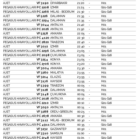
AJET
VF 3190
DİYARBAKIR
21:20
-
H01
PEGASUS HAVAYOLLARI
PC 2208
İZMİR
21:25
-
G01-G16
PEGASUS HAVAYOLLARI
PC 2266
MİLAS - BODRUM
21:30
-
G01-G16
AJET
VF 5226
DALAMAN
21:35
-
H01
PEGASUS HAVAYOLLARI
PC 2294
DALAMAN
21:35
-
G01-G16
AJET
VF 3044
ANTALYA
21:40
-
H01
PEGASUS HAVAYOLLARI
PC 2026
ANTALYA
21:50
-
G01-G16
AJET
VF 5258
ANKARA
22:05
-
H01
PEGASUS HAVAYOLLARI
PC 4120
ANTALYA
22:30
-
G01-G16
PEGASUS HAVAYOLLARI
PC 2820
TRABZON
22:40
-
G01-G16
AJET
VF 3072
İZMİR
22:40
-
H01
PEGASUS HAVAYOLLARI
PC 2296
DALAMAN
23:05
-
G01-G16
PEGASUS HAVAYOLLARI
PC 2098
ÇUKUROVA
23:05
-
G01-G16
AJET
VF 3254
KONYA
23:05
-
H01
PEGASUS HAVAYOLLARI
PC 2706
KONYA
23:20
-
G01-G16
AJET
VF 3004
ANKARA
23:30
-
H01
AJET
VF 3260
MALATYA
23:55
-
H01
AJET
VF 3214
ELAZIĞ
23:55
-
H01
AJET
VF 3176
KAYSERİ
23:55
-
H01
AJET
VF 5399
TRABZON
00:05
-
H01
AJET
VF 3128
DALAMAN
00:05
-
H01
AJET
VF 3148
ÇUKUROVA
00:05
-
H01
PEGASUS HAVAYOLLARI
PC 2028
ANTALYA
00:10
-
G01-G16
PEGASUS HAVAYOLLARI
PC 2210
İZMİR
00:10
-
G01-G16
AJET
VF 3050
ANTALYA
00:15
-
H01
AJET
VF 3288
ORDU-GİRESUN
00:25
-
H01
PEGASUS HAVAYOLLARI
PC 2678
ANKARA
00:30
-
G01-G16
AJET
VF 3112
MİLAS - BODRUM
00:30
-
H01
PEGASUS HAVAYOLLARI
PC 4911
DALAMAN
00:35
-
G01-G16
AJET
VF 3232
GAZİANTEP
00:50
-
H01
AJET
VF 3310
SAMSUN
01:00
-
H01
PEGASUS HAVAYOLLARI
PC 2748
KAYSERİ
01:05
-
G01-G16