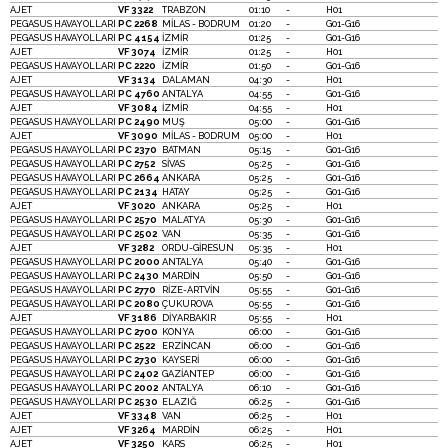
AJET
VF 3322
TRABZON
01:10
-
H01
PEGASUS HAVAYOLLARI
PC 2268
MİLAS - BODRUM
01:20
-
G01-G16
PEGASUS HAVAYOLLARI
PC 4154
İZMİR
01:25
-
G01-G16
AJET
VF 3074
İZMİR
01:25
-
H01
PEGASUS HAVAYOLLARI
PC 2220
İZMİR
01:50
-
G01-G16
AJET
VF 3134
DALAMAN
04:30
-
H01
PEGASUS HAVAYOLLARI
PC 4760
ANTALYA
04:55
-
G01-G16
AJET
VF 3084
İZMİR
04:55
-
H01
PEGASUS HAVAYOLLARI
PC 2490
MUŞ
05:00
-
G01-G16
AJET
VF 3090
MİLAS - BODRUM
05:00
-
H01
PEGASUS HAVAYOLLARI
PC 2370
BATMAN
05:15
-
G01-G16
PEGASUS HAVAYOLLARI
PC 2752
SİVAS
05:25
-
G01-G16
PEGASUS HAVAYOLLARI
PC 2664
ANKARA
05:25
-
G01-G16
PEGASUS HAVAYOLLARI
PC 2134
HATAY
05:25
-
G01-G16
AJET
VF 3020
ANKARA
05:25
-
H01
PEGASUS HAVAYOLLARI
PC 2570
MALATYA
05:30
-
G01-G16
PEGASUS HAVAYOLLARI
PC 2502
VAN
05:35
-
G01-G16
AJET
VF 3282
ORDU-GİRESUN
05:35
-
H01
PEGASUS HAVAYOLLARI
PC 2000
ANTALYA
05:40
-
G01-G16
PEGASUS HAVAYOLLARI
PC 2430
MARDİN
05:50
-
G01-G16
PEGASUS HAVAYOLLARI
PC 2770
RİZE-ARTVİN
05:55
-
G01-G16
PEGASUS HAVAYOLLARI
PC 2080
ÇUKUROVA
05:55
-
G01-G16
AJET
VF 3186
DİYARBAKIR
05:55
-
H01
PEGASUS HAVAYOLLARI
PC 2700
KONYA
06:00
-
G01-G16
PEGASUS HAVAYOLLARI
PC 2522
ERZİNCAN
06:00
-
G01-G16
PEGASUS HAVAYOLLARI
PC 2730
KAYSERİ
06:00
-
G01-G16
PEGASUS HAVAYOLLARI
PC 2402
GAZİANTEP
06:00
-
G01-G16
PEGASUS HAVAYOLLARI
PC 2002
ANTALYA
06:10
-
G01-G16
PEGASUS HAVAYOLLARI
PC 2530
ELAZIĞ
06:25
-
G01-G16
AJET
VF 3348
VAN
06:25
-
H01
AJET
VF 3264
MARDİN
06:25
-
H01
AJET
VF 3250
KARS
06:25
-
H01