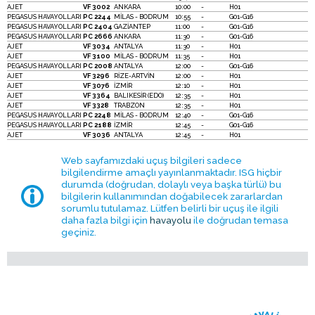
AJET
VF 3002
ANKARA
10:00
-
H01
PEGASUS HAVAYOLLARI
PC 2244
MİLAS - BODRUM
10:55
-
G01-G16
PEGASUS HAVAYOLLARI
PC 2404
GAZİANTEP
11:00
-
G01-G16
PEGASUS HAVAYOLLARI
PC 2666
ANKARA
11:30
-
G01-G16
AJET
VF 3034
ANTALYA
11:30
-
H01
AJET
VF 3100
MİLAS - BODRUM
11:35
-
H01
PEGASUS HAVAYOLLARI
PC 2008
ANTALYA
12:00
-
G01-G16
AJET
VF 3296
RİZE-ARTVİN
12:00
-
H01
AJET
VF 3076
İZMİR
12:10
-
H01
AJET
VF 3364
BALIKESİR (EDO)
12:35
-
H01
AJET
VF 3328
TRABZON
12:35
-
H01
PEGASUS HAVAYOLLARI
PC 2248
MİLAS - BODRUM
12:40
-
G01-G16
PEGASUS HAVAYOLLARI
PC 2188
İZMİR
12:45
-
G01-G16
AJET
VF 3036
ANTALYA
12:45
-
H01
Web sayfamızdaki uçuş bilgileri sadece
bilgilendirme amaçlı yayınlanmaktadır. ISG hiçbir
durumda (doğrudan, dolaylı veya başka türlü) bu
bilgilerin kullanımından doğabilecek zararlardan
sorumlu tutulamaz. Lütfen belirli bir uçuş ile ilgili
daha fazla bilgi için
havayolu
ile doğrudan temasa
geçiniz.