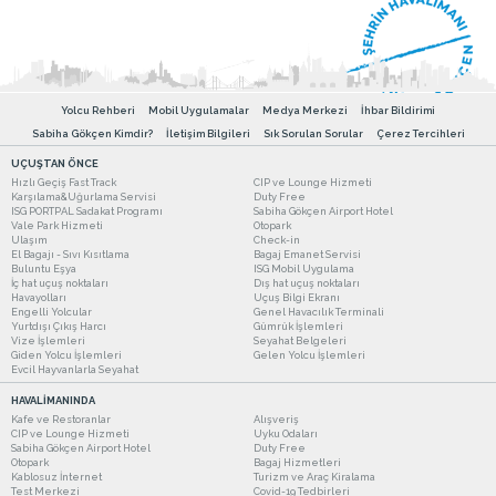
Yolcu Rehberi
Mobil Uygulamalar
Medya Merkezi
İhbar Bildirimi
Sabiha Gökçen Kimdir?
İletişim Bilgileri
Sık Sorulan Sorular
Çerez Tercihleri
UÇUŞTAN ÖNCE
Hızlı Geçiş Fast Track
CIP ve Lounge Hizmeti
Karşılama&Uğurlama Servisi
Duty Free
ISG PORTPAL Sadakat Programı
Sabiha Gökçen Airport Hotel
Vale Park Hizmeti
Otopark
Ulaşım
Check-in
El Bagajı - Sıvı Kısıtlama
Bagaj Emanet Servisi
Buluntu Eşya
ISG Mobil Uygulama
İç hat uçuş noktaları
Dış hat uçuş noktaları
Havayolları
Uçuş Bilgi Ekranı
Engelli Yolcular
Genel Havacılık Terminali
Yurtdışı Çıkış Harcı
Gümrük İşlemleri
Vize İşlemleri
Seyahat Belgeleri
Giden Yolcu İşlemleri
Gelen Yolcu İşlemleri
Evcil Hayvanlarla Seyahat
HAVALİMANINDA
Kafe ve Restoranlar
Alışveriş
CIP ve Lounge Hizmeti
Uyku Odaları
Sabiha Gökçen Airport Hotel
Duty Free
Otopark
Bagaj Hizmetleri
Kablosuz İnternet
Turizm ve Araç Kiralama
Test Merkezi
Covid-19 Tedbirleri