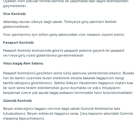
Uçaktan inen yolcular termal kamera ile yapılmakta olan sağlık taramasından
geçmelidirler.
Vize Kontrolü
Vatandaşı olunan ülkeye bağlı olarak, Türkiye’ye giriş işlemleri farklılık
göstermektedir.
Vize işlemleriniz için lütfen geliş salonundaki vize masasını ziyaret ediniz.
Pasaport Kontrolü
Pasaport Kontrolü kontuarında görevli pasaport polisine geçerli bir pasaport
ve/veya giriş vizesi gösterilmesi gerekmektedir.
Yolcu bagaj Alım Salonu
Pasaport Kontrolü’nü geçtikten sonra Geliş salonuna yönlendirileceksiniz. Burada
her bir bantın üzerinde duran elektronik ekrana bakarak bagajınızın hangi
bantta olduğunu görebilirsiniz. Sabiha Gökçen Havalimanı bagajınızı inişten kısa
bir süre sonra teslim edebilmekle gurur duymakta ve yolcu ihtiyaçlarını
karşılamak üzere çok sayıda bagaj arabasını terminalde hazır bulundurmaktadır.
Gümrük Kontrolü
Beyan edeceğiniz bagajın nevrine bağlı oalrak Gümrük Kontrolü’ne tabi
tutulacaksınız. Beyan edilecek bagajınız varsa, Çıkış kapısının solundaki Gümrük
masasına başvurmalısınız.