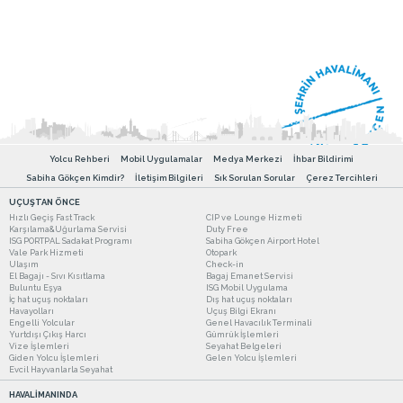
Yolcu Rehberi
Mobil Uygulamalar
Medya Merkezi
İhbar Bildirimi
Sabiha Gökçen Kimdir?
İletişim Bilgileri
Sık Sorulan Sorular
Çerez Tercihleri
UÇUŞTAN ÖNCE
Hızlı Geçiş Fast Track
CIP ve Lounge Hizmeti
Karşılama&Uğurlama Servisi
Duty Free
ISG PORTPAL Sadakat Programı
Sabiha Gökçen Airport Hotel
Vale Park Hizmeti
Otopark
Ulaşım
Check-in
El Bagajı - Sıvı Kısıtlama
Bagaj Emanet Servisi
Buluntu Eşya
ISG Mobil Uygulama
İç hat uçuş noktaları
Dış hat uçuş noktaları
Havayolları
Uçuş Bilgi Ekranı
Engelli Yolcular
Genel Havacılık Terminali
Yurtdışı Çıkış Harcı
Gümrük İşlemleri
Vize İşlemleri
Seyahat Belgeleri
Giden Yolcu İşlemleri
Gelen Yolcu İşlemleri
Evcil Hayvanlarla Seyahat
HAVALİMANINDA