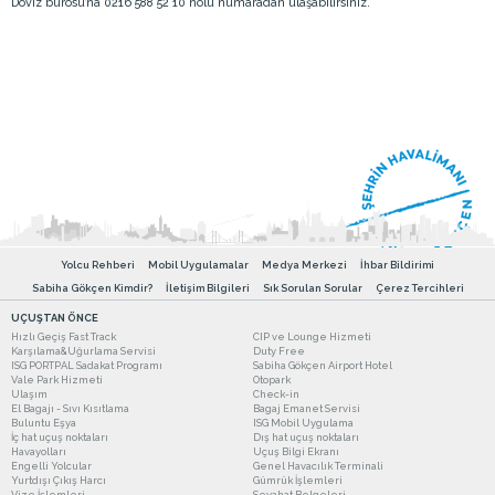
Döviz bürosu’na 0216 588 52 10 nolu numaradan ulaşabilirsiniz.
Yolcu Rehberi
Mobil Uygulamalar
Medya Merkezi
İhbar Bildirimi
Sabiha Gökçen Kimdir?
İletişim Bilgileri
Sık Sorulan Sorular
Çerez Tercihleri
UÇUŞTAN ÖNCE
Hızlı Geçiş Fast Track
CIP ve Lounge Hizmeti
Karşılama&Uğurlama Servisi
Duty Free
ISG PORTPAL Sadakat Programı
Sabiha Gökçen Airport Hotel
Vale Park Hizmeti
Otopark
Ulaşım
Check-in
El Bagajı - Sıvı Kısıtlama
Bagaj Emanet Servisi
Buluntu Eşya
ISG Mobil Uygulama
İç hat uçuş noktaları
Dış hat uçuş noktaları
Havayolları
Uçuş Bilgi Ekranı
Engelli Yolcular
Genel Havacılık Terminali
Yurtdışı Çıkış Harcı
Gümrük İşlemleri
Vize İşlemleri
Seyahat Belgeleri