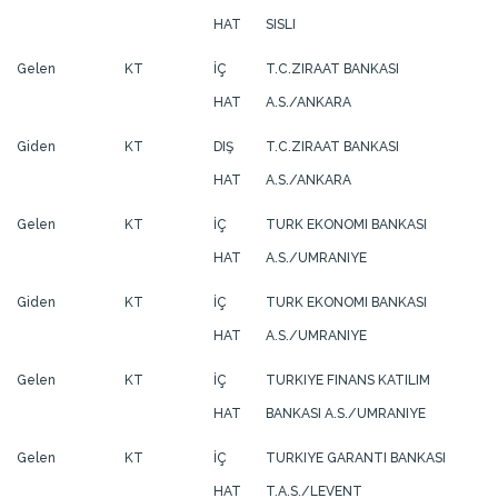
HAT
SISLI
Gelen
KT
İÇ
T.C.ZIRAAT BANKASI
HAT
A.S./ANKARA
Giden
KT
DIŞ
T.C.ZIRAAT BANKASI
HAT
A.S./ANKARA
Gelen
KT
İÇ
TURK EKONOMI BANKASI
HAT
A.S./UMRANIYE
Giden
KT
İÇ
TURK EKONOMI BANKASI
HAT
A.S./UMRANIYE
Gelen
KT
İÇ
TURKIYE FINANS KATILIM
HAT
BANKASI A.S./UMRANIYE
Gelen
KT
İÇ
TURKIYE GARANTI BANKASI
HAT
T.A.S./LEVENT