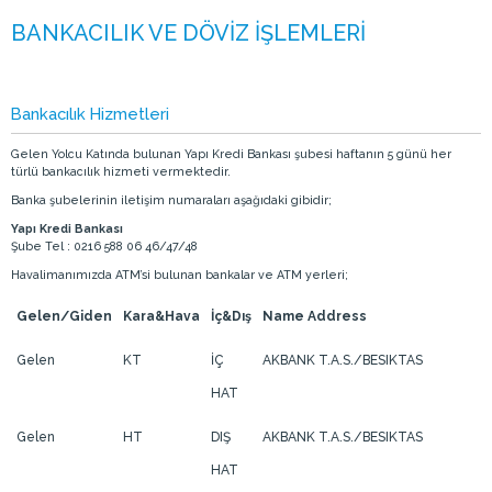
Bankacılık Hizmetleri
Gelen Yolcu Katında bulunan Yapı Kredi Bankası şubesi haftanın 5 günü her
türlü bankacılık hizmeti vermektedir.
Banka şubelerinin iletişim numaraları aşağıdaki gibidir;
Yapı Kredi Bankası
Şube Tel : 0216 588 06 46/47/48
Havalimanımızda ATM’si bulunan bankalar ve ATM yerleri;
Gelen/Giden
Kara&Hava
İç&Dış
Name Address
Gelen
KT
İÇ
AKBANK T.A.S./BESIKTAS
HAT
Gelen
HT
DIŞ
AKBANK T.A.S./BESIKTAS
HAT