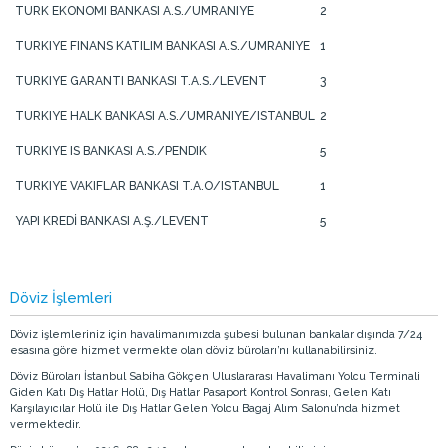
TURK EKONOMI BANKASI A.S./UMRANIYE
2
TURKIYE FINANS KATILIM BANKASI A.S./UMRANIYE
1
TURKIYE GARANTI BANKASI T.A.S./LEVENT
3
TURKIYE HALK BANKASI A.S./UMRANIYE/ISTANBUL
2
TURKIYE IS BANKASI A.S./PENDIK
5
TURKIYE VAKIFLAR BANKASI T.A.O/ISTANBUL
1
YAPI KREDİ BANKASI A.Ş./LEVENT
5
Döviz İşlemleri
Döviz işlemleriniz için havalimanımızda şubesi bulunan bankalar dışında 7/24
esasına göre hizmet vermekte olan döviz büroları’nı kullanabilirsiniz.
Döviz Büroları İstanbul Sabiha Gökçen Uluslararası Havalimanı Yolcu Terminali
Giden Katı Dış Hatlar Holü, Dış Hatlar Pasaport Kontrol Sonrası, Gelen Katı
Karşılayıcılar Holü ile Dış Hatlar Gelen Yolcu Bagaj Alım Salonu’nda hizmet
vermektedir.