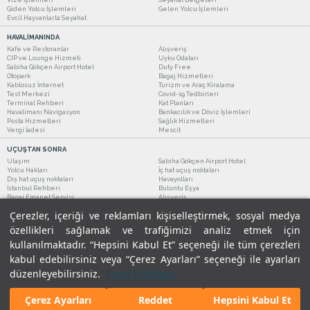
Giden Yolcu İşlemleri
Gelen Yolcu İşlemleri
Evcil Hayvanlarla Seyahat
HAVALİMANINDA
Kafe ve Restoranlar
Alışveriş
CIP ve Lounge Hizmeti
Uyku Odaları
Sabiha Gökçen Airport Hotel
Duty Free
Otopark
Bagaj Hizmetleri
Kablosuz İnternet
Turizm ve Araç Kiralama
Test Merkezi
Covid-19 Tedbirleri
Terminal Rehberi
Kat Planları
Havalimanı Navigasyon
Bankacılık ve Döviz İşlemleri
Posta Hizmetleri
Sağlık Hizmetleri
Vergi İadesi
Mescit
UÇUŞTAN SONRA
Ulaşım
Sabiha Gökçen Airport Hotel
Yolcu Hakları
İç hat uçuş noktaları
Dış hat uçuş noktaları
Havayolları
İstanbul Rehberi
Buluntu Eşya
Bagaj Emanet Servisi
Alışveriş
Kafe ve Restoranlar
Turizm ve Araç Kiralama
Çerezler, içeriği ve reklamları kişiselleştirmek, sosyal medya
özellikleri sağlamak ve trafiğimizi analiz etmek için
kullanılmaktadır. “Hepsini Kabul Et” seçeneği ile tüm çerezleri
kabul edebilirsiniz veya “Çerez Ayarları” seçeneği ile ayarları
düzenleyebilirsiniz.
Çerez Politikası
Çerez Ayarları
Reddet
Hepsini Kabul Et
Yasal Uyarılar
|
Çerez Politikamız
|
Gizlilik Taahhüdümüz
|