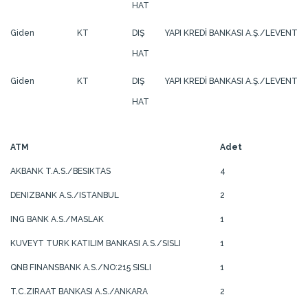
HAT
Giden
KT
DIŞ
YAPI KREDİ BANKASI A.Ş./LEVENT
HAT
Giden
KT
DIŞ
YAPI KREDİ BANKASI A.Ş./LEVENT
HAT
ATM
Adet
AKBANK T.A.S./BESIKTAS
4
DENIZBANK A.S./ISTANBUL
2
ING BANK A.S./MASLAK
1
KUVEYT TURK KATILIM BANKASI A.S./SISLI
1
QNB FINANSBANK A.S./NO:215 SISLI
1
T.C.ZIRAAT BANKASI A.S./ANKARA
2