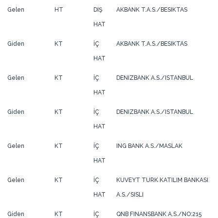
Gelen
HT
DIŞ
AKBANK T.A.S./BESIKTAS
HAT
Giden
KT
İÇ
AKBANK T.A.S./BESIKTAS
HAT
Gelen
KT
İÇ
DENIZBANK A.S./ISTANBUL
HAT
Giden
KT
İÇ
DENIZBANK A.S./ISTANBUL
HAT
Gelen
KT
İÇ
ING BANK A.S./MASLAK
HAT
Gelen
KT
İÇ
KUVEYT TURK KATILIM BANKASI
HAT
A.S./SISLI
Giden
KT
İÇ
QNB FINANSBANK A.S./NO:215