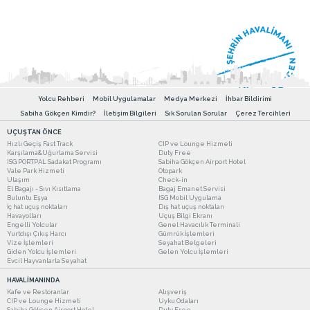
Yolcu Rehberi
Mobil Uygulamalar
Medya Merkezi
İhbar Bildirimi
Sabiha Gökçen Kimdir?
İletişim Bilgileri
Sık Sorulan Sorular
Çerez Tercihleri
UÇUŞTAN ÖNCE
Hızlı Geçiş Fast Track
CIP ve Lounge Hizmeti
Karşılama&Uğurlama Servisi
Duty Free
ISG PORTPAL Sadakat Programı
Sabiha Gökçen Airport Hotel
Vale Park Hizmeti
Otopark
Ulaşım
Check-in
El Bagajı - Sıvı Kısıtlama
Bagaj Emanet Servisi
Buluntu Eşya
ISG Mobil Uygulama
İç hat uçuş noktaları
Dış hat uçuş noktaları
Havayolları
Uçuş Bilgi Ekranı
Engelli Yolcular
Genel Havacılık Terminali
Yurtdışı Çıkış Harcı
Gümrük İşlemleri
Vize İşlemleri
Seyahat Belgeleri
Giden Yolcu İşlemleri
Gelen Yolcu İşlemleri
Evcil Hayvanlarla Seyahat
HAVALİMANINDA
Kafe ve Restoranlar
Alışveriş
CIP ve Lounge Hizmeti
Uyku Odaları
Sabiha Gökçen Airport Hotel
Duty Free