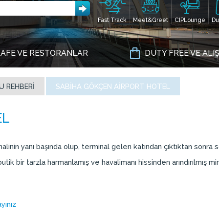
Fast Track
Meet&Greet
CIPLounge
Du
AFE VE RESTORANLAR
DUTY FREE VE ALI
U REHBERI
SABIHA GÖKÇEN AIRPORT HOTEL
nalinin yanı başında olup, terminal gelen katından çıktıktan sonra
utik bir tarzla harmanlamış ve havalimanı hissinden arındırılmış mi
yınız