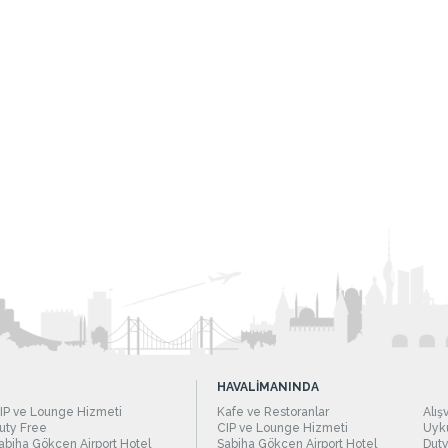
HAVALİMANINDA
IP ve Lounge Hizmeti
Kafe ve Restoranlar
Alış
uty Free
CIP ve Lounge Hizmeti
Uyku
abiha Gökçen Airport Hotel
Sabiha Gökçen Airport Hotel
Duty