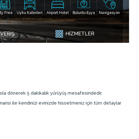
ty Free
Uyku Kabinleri
Airport Hotel
Buluntu Eşya
Navigasyon
ŞVERİŞ
HİZMETLER
 sola dönerek 5 dakikalık yürüyüş mesafesindedir.
marisi ile kendinizi evinizde hissetmeniz için tüm detaylar