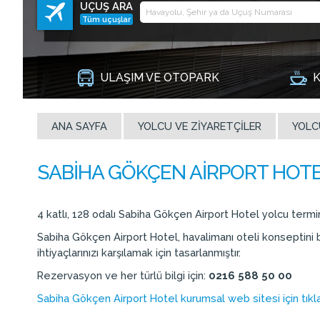
UÇUŞ ARA
Tüm uçuşlar
ULAŞIM VE OTOPARK
K
ANA SAYFA
YOLCU VE ZIYARETÇILER
YOLC
4 katlı, 128 odalı Sabiha Gökçen Airport Hotel yolcu termi
Sabiha Gökçen Airport Hotel, havalimanı oteli konseptini b
ihtiyaçlarınızı karşılamak için tasarlanmıştır.
Rezervasyon ve her türlü bilgi için:
0216 588 50 00
Sabiha Gökçen Airport Hotel kurumsal web sitesi için tıkla