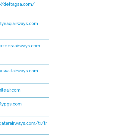
://deltagsa.com/
lyiraqiairways.com
azeeraairways.com
uwaitairways.com
ileair.com
lypgs.com
atarairways.com/tr/tr