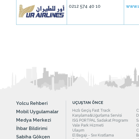
0212 574 40 10
www.u
Yolcu Rehberi
UÇUŞTAN ÖNCE
Hızlı Geçiş Fast Track
C
Mobil Uygulamalar
Karşılama&Uğurlama Servisi
D
Medya Merkezi
ISG PORTPAL Sadakat Programı
S
Vale Park Hizmeti
O
İhbar Bildirimi
Ulaşım
C
El Bagajı - Sıvı Kısıtlama
B
Sabiha Gökçen