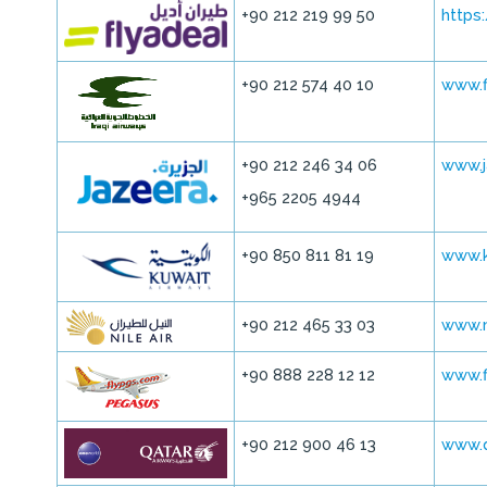
+90 212 219 99 50
https
+90 212 574 40 10
www.f
+90 212 246 34 06
www.j
+965 2205 4944
+90 850 811 81 19
www.k
+90 212 465 33 03
www.n
+90 888 228 12 12
www.f
+90 212 900 46 13
www.q