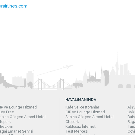
rairlines.com
HAVALİMANINDA
IP ve Lounge Hizmeti
Kafe ve Restoranlar
Alış
uty Free
CIP ve Lounge Hizmeti
Uyku
abiha Gökçen Airport Hotel
Sabiha Gökçen Airport Hotel
Duty
topark
Otopark
Baga
heck-in
Kablosuz İnternet
Turi
agaj Emanet Servisi
Test Merkezi
Covi