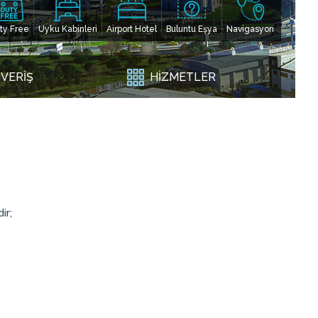
ty Free
Uyku Kabinleri
Airport Hotel
Buluntu Eşya
Navigasyon
ŞVERİŞ
HİZMETLER
ir;