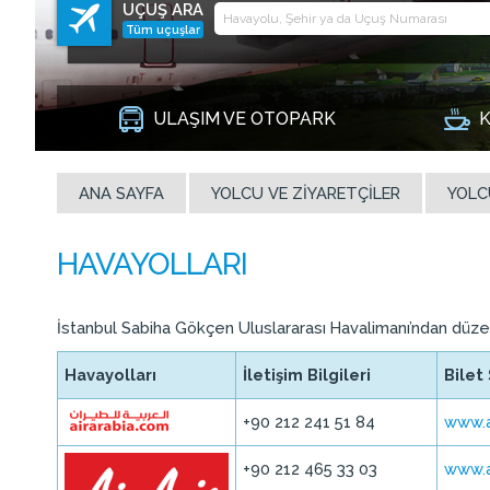
UÇUŞ ARA
Tüm uçuşlar
ULAŞIM VE OTOPARK
K
ANA SAYFA
YOLCU VE ZIYARETÇILER
YOLC
İstanbul Sabiha Gökçen Uluslararası Havalimanı’ndan düzenl
Havayolları
İletişim Bilgileri
Bilet 
+90 212 241 51 84
www.a
+90 212 465 33 03
www.a