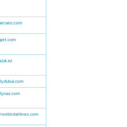
ircairo.com
jet.com
zal.az
lydubai.com
lynas.com
reebirdairlines.com