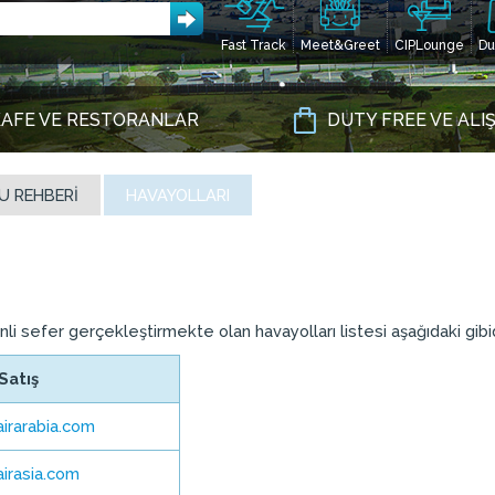
Fast Track
Meet&Greet
CIPLounge
Du
AFE VE RESTORANLAR
DUTY FREE VE ALI
U REHBERI
HAVAYOLLARI
i sefer gerçekleştirmekte olan havayolları listesi aşağıdaki gibid
Satış
irarabia.com
irasia.com