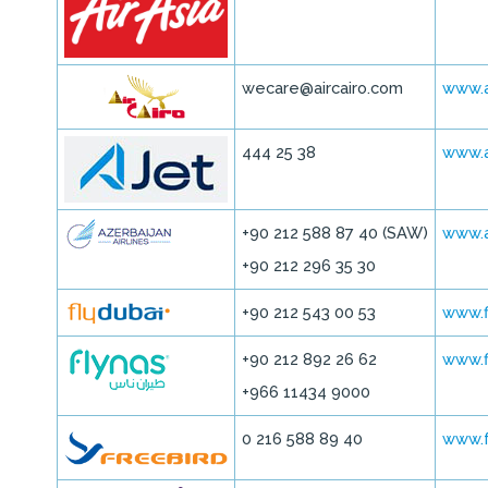
wecare@aircairo.com
www.a
444 25 38
www.a
+90 212 588 87 40 (SAW)
www.a
+90 212 296 35 30
+90 212 543 00 53
www.f
+90 212 892 26 62
www.f
+966 11434 9000
0 216 588 89 40
www.f