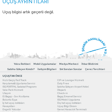
Uçuş bilgisi artık geçerli değil.
Yolcu Rehberi
Mobil Uygulamalar
Medya Merkezi
İhbar Bildirimi
Sabiha Gökçen Kimdir?
İletişim Bilgileri
Sık Sorulan Sorular
Çerez Tercihleri
UÇUŞTAN ÖNCE
Hızlı Geçiş Fast Track
CIP ve Lounge Hizmeti
Karşılama&Uğurlama Servisi
Duty Free
ISG PORTPAL Sadakat Programı
Sabiha Gökçen Airport Hotel
Vale Park Hizmeti
Otopark
Ulaşım
Check-in
El Bagajı - Sıvı Kısıtlama
Bagaj Emanet Servisi
Buluntu Eşya
ISG Mobil Uygulama
İç hat uçuş noktaları
Dış hat uçuş noktaları
Havayolları
Uçuş Bilgi Ekranı
Engelli Yolcular
Genel Havacılık Terminali