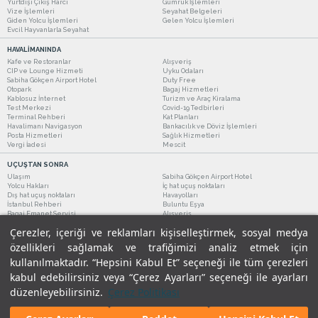
Yurtdışı Çıkış Harcı
Gümrük İşlemleri
Vize İşlemleri
Seyahat Belgeleri
Giden Yolcu İşlemleri
Gelen Yolcu İşlemleri
Evcil Hayvanlarla Seyahat
HAVALİMANINDA
Kafe ve Restoranlar
Alışveriş
CIP ve Lounge Hizmeti
Uyku Odaları
Sabiha Gökçen Airport Hotel
Duty Free
Otopark
Bagaj Hizmetleri
Kablosuz İnternet
Turizm ve Araç Kiralama
Test Merkezi
Covid-19 Tedbirleri
Terminal Rehberi
Kat Planları
Havalimanı Navigasyon
Bankacılık ve Döviz İşlemleri
Posta Hizmetleri
Sağlık Hizmetleri
Vergi İadesi
Mescit
UÇUŞTAN SONRA
Ulaşım
Sabiha Gökçen Airport Hotel
Yolcu Hakları
İç hat uçuş noktaları
Dış hat uçuş noktaları
Havayolları
İstanbul Rehberi
Buluntu Eşya
Bagaj Emanet Servisi
Alışveriş
Kafe ve Restoranlar
Turizm ve Araç Kiralama
Çerezler, içeriği ve reklamları kişiselleştirmek, sosyal medya
özellikleri sağlamak ve trafiğimizi analiz etmek için
kullanılmaktadır. “Hepsini Kabul Et” seçeneği ile tüm çerezleri
kabul edebilirsiniz veya “Çerez Ayarları” seçeneği ile ayarları
düzenleyebilirsiniz.
Çerez Politikası