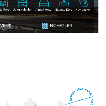
ty Free
Uyku Kabinleri
Airport Hotel
Buluntu Eşya
Navigasyon
ŞVERİŞ
HİZMETLER