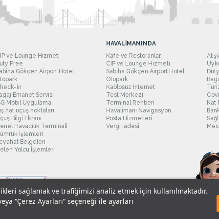
HAVALİMANINDA
IP ve Lounge Hizmeti
Kafe ve Restoranlar
Alış
uty Free
CIP ve Lounge Hizmeti
Uyku
abiha Gökçen Airport Hotel
Sabiha Gökçen Airport Hotel
Duty
topark
Otopark
Baga
heck-in
Kablosuz İnternet
Turi
agaj Emanet Servisi
Test Merkezi
Covi
SG Mobil Uygulama
Terminal Rehberi
Kat 
ış hat uçuş noktaları
Havalimanı Navigasyon
Bank
çuş Bilgi Ekranı
Posta Hizmetleri
Sağl
enel Havacılık Terminali
Vergi İadesi
Mesc
ümrük İşlemleri
eyahat Belgeleri
elen Yolcu İşlemleri
likleri sağlamak ve trafiğimizi analiz etmek için kullanılmaktadır.
veya “Çerez Ayarları” seçeneği ile ayarları
sel Verilerin Korunması
© 2018 - İstanbul Sabiha Gökçen Uluslararası Havali