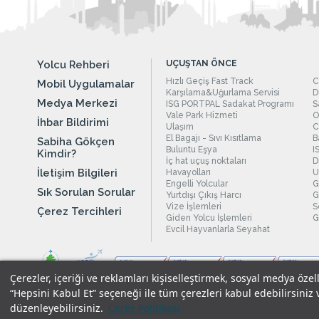
Yolcu Rehberi
UÇUŞTAN ÖNCE
Hızlı Geçiş Fast Track
C
Mobil Uygulamalar
Karşılama&Uğurlama Servisi
D
Medya Merkezi
ISG PORTPAL Sadakat Programı
S
Vale Park Hizmeti
O
İhbar Bildirimi
Ulaşım
C
El Bagajı - Sıvı Kısıtlama
B
Sabiha Gökçen
Buluntu Eşya
I
Kimdir?
İç hat uçuş noktaları
D
İletişim Bilgileri
Havayolları
U
Engelli Yolcular
G
Sık Sorulan Sorular
Yurtdışı Çıkış Harcı
G
Vize İşlemleri
S
Çerez Tercihleri
Giden Yolcu İşlemleri
G
Evcil Hayvanlarla Seyahat
Çerezler, içeriği ve reklamları kişiselleştirmek, sosyal medya özel
“Hepsini Kabul Et” seçeneği ile tüm çerezleri kabul edebilirsiniz 
düzenleyebilirsiniz.
Çerez Politikası
Yasal Uyarılar
|
Çerez Politikamız
|
Gizlilik Taahhüdümüz
|
Kişi