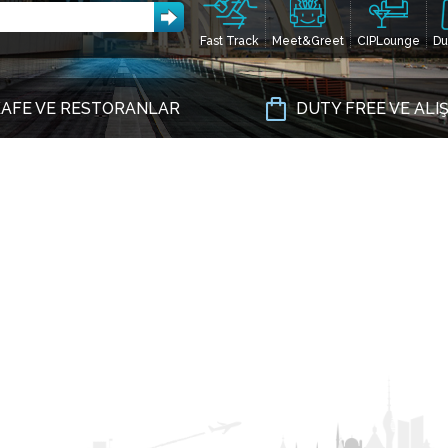
Fast Track
Meet&Greet
CIPLounge
Du
AFE VE RESTORANLAR
DUTY FREE VE ALI