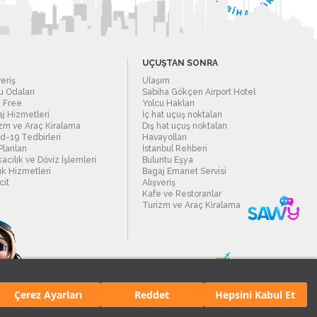
UÇUŞTAN SONRA
veriş
Ulaşım
 Odaları
Sabiha Gökçen Airport Hotel
 Free
Yolcu Hakları
j Hizmetleri
İç hat uçuş noktaları
zm ve Araç Kiralama
Dış hat uçuş noktaları
d-19 Tedbirleri
Havayolları
Planları
İstanbul Rehberi
acılık ve Döviz İşlemleri
Buluntu Eşya
ık Hizmetleri
Bagaj Emanet Servisi
it
Alışveriş
Kafe ve Restoranlar
Turizm ve Araç Kiralama
Çerez Ayarları
Reddet
Hepsini Kabul Et
manı.
Tüm hakları saklıdır. İçerik ve resimlerin izinsiz kullanımı yasaktır.