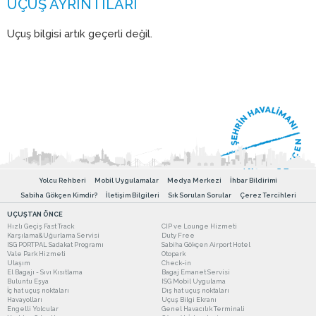
Uçuş bilgisi artık geçerli değil.
Yolcu Rehberi
Mobil Uygulamalar
Medya Merkezi
İhbar Bildirimi
Sabiha Gökçen Kimdir?
İletişim Bilgileri
Sık Sorulan Sorular
Çerez Tercihleri
UÇUŞTAN ÖNCE
Hızlı Geçiş Fast Track
CIP ve Lounge Hizmeti
Karşılama&Uğurlama Servisi
Duty Free
ISG PORTPAL Sadakat Programı
Sabiha Gökçen Airport Hotel
Vale Park Hizmeti
Otopark
Ulaşım
Check-in
El Bagajı - Sıvı Kısıtlama
Bagaj Emanet Servisi
Buluntu Eşya
ISG Mobil Uygulama
İç hat uçuş noktaları
Dış hat uçuş noktaları
Havayolları
Uçuş Bilgi Ekranı
Engelli Yolcular
Genel Havacılık Terminali