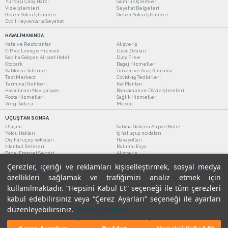
Yurtdışı Çıkış Harcı
Gümrük İşlemleri
Vize İşlemleri
Seyahat Belgeleri
Giden Yolcu İşlemleri
Gelen Yolcu İşlemleri
Evcil Hayvanlarla Seyahat
HAVALİMANINDA
Kafe ve Restoranlar
Alışveriş
CIP ve Lounge Hizmeti
Uyku Odaları
Sabiha Gökçen Airport Hotel
Duty Free
Otopark
Bagaj Hizmetleri
Kablosuz İnternet
Turizm ve Araç Kiralama
Test Merkezi
Covid-19 Tedbirleri
Terminal Rehberi
Kat Planları
Havalimanı Navigasyon
Bankacılık ve Döviz İşlemleri
Posta Hizmetleri
Sağlık Hizmetleri
Vergi İadesi
Mescit
UÇUŞTAN SONRA
Ulaşım
Sabiha Gökçen Airport Hotel
Yolcu Hakları
İç hat uçuş noktaları
Dış hat uçuş noktaları
Havayolları
İstanbul Rehberi
Buluntu Eşya
Bagaj Emanet Servisi
Alışveriş
Kafe ve Restoranlar
Turizm ve Araç Kiralama
Çerezler, içeriği ve reklamları kişiselleştirmek, sosyal medya
özellikleri sağlamak ve trafiğimizi analiz etmek için
kullanılmaktadır. “Hepsini Kabul Et” seçeneği ile tüm çerezleri
kabul edebilirsiniz veya “Çerez Ayarları” seçeneği ile ayarları
düzenleyebilirsiniz.
Çerez Politikası