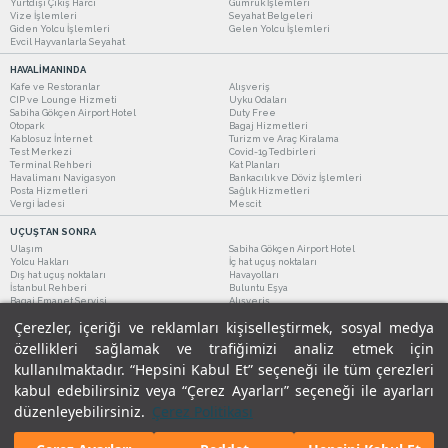
Yurtdışı Çıkış Harcı
Gümrük İşlemleri
Vize İşlemleri
Seyahat Belgeleri
Giden Yolcu İşlemleri
Gelen Yolcu İşlemleri
Evcil Hayvanlarla Seyahat
HAVALİMANINDA
Kafe ve Restoranlar
Alışveriş
CIP ve Lounge Hizmeti
Uyku Odaları
Sabiha Gökçen Airport Hotel
Duty Free
Otopark
Bagaj Hizmetleri
Kablosuz İnternet
Turizm ve Araç Kiralama
Test Merkezi
Covid-19 Tedbirleri
Terminal Rehberi
Kat Planları
Havalimanı Navigasyon
Bankacılık ve Döviz İşlemleri
Posta Hizmetleri
Sağlık Hizmetleri
Vergi İadesi
Mescit
UÇUŞTAN SONRA
Ulaşım
Sabiha Gökçen Airport Hotel
Yolcu Hakları
İç hat uçuş noktaları
Dış hat uçuş noktaları
Havayolları
İstanbul Rehberi
Buluntu Eşya
Bagaj Emanet Servisi
Alışveriş
Kafe ve Restoranlar
Turizm ve Araç Kiralama
Çerezler, içeriği ve reklamları kişiselleştirmek, sosyal medya
özellikleri sağlamak ve trafiğimizi analiz etmek için
kullanılmaktadır. “Hepsini Kabul Et” seçeneği ile tüm çerezleri
kabul edebilirsiniz veya “Çerez Ayarları” seçeneği ile ayarları
düzenleyebilirsiniz.
Çerez Politikası