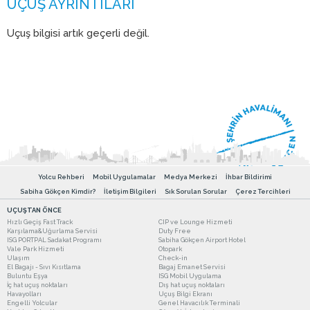
Uçuş bilgisi artık geçerli değil.
Yolcu Rehberi
Mobil Uygulamalar
Medya Merkezi
İhbar Bildirimi
Sabiha Gökçen Kimdir?
İletişim Bilgileri
Sık Sorulan Sorular
Çerez Tercihleri
UÇUŞTAN ÖNCE
Hızlı Geçiş Fast Track
CIP ve Lounge Hizmeti
Karşılama&Uğurlama Servisi
Duty Free
ISG PORTPAL Sadakat Programı
Sabiha Gökçen Airport Hotel
Vale Park Hizmeti
Otopark
Ulaşım
Check-in
El Bagajı - Sıvı Kısıtlama
Bagaj Emanet Servisi
Buluntu Eşya
ISG Mobil Uygulama
İç hat uçuş noktaları
Dış hat uçuş noktaları
Havayolları
Uçuş Bilgi Ekranı
Engelli Yolcular
Genel Havacılık Terminali