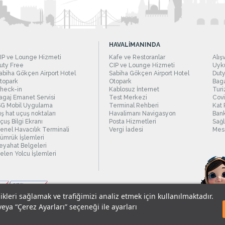
HAVALİMANINDA
IP ve Lounge Hizmeti
Kafe ve Restoranlar
Alış
uty Free
CIP ve Lounge Hizmeti
Uyku
abiha Gökçen Airport Hotel
Sabiha Gökçen Airport Hotel
Duty
topark
Otopark
Baga
heck-in
Kablosuz İnternet
Turi
agaj Emanet Servisi
Test Merkezi
Covi
SG Mobil Uygulama
Terminal Rehberi
Kat 
ış hat uçuş noktaları
Havalimanı Navigasyon
Bank
çuş Bilgi Ekranı
Posta Hizmetleri
Sağl
enel Havacılık Terminali
Vergi İadesi
Mesc
ümrük İşlemleri
eyahat Belgeleri
elen Yolcu İşlemleri
likleri sağlamak ve trafiğimizi analiz etmek için kullanılmaktadır.
veya “Çerez Ayarları” seçeneği ile ayarları
sel Verilerin Korunması
© 2018 - İstanbul Sabiha Gökçen Uluslararası Havali