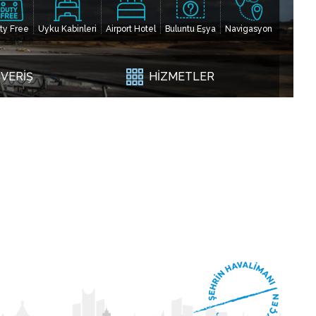
ty Free
Uyku Kabinleri
Airport Hotel
Buluntu Eşya
Navigasyon
ŞVERİŞ
HİZMETLER