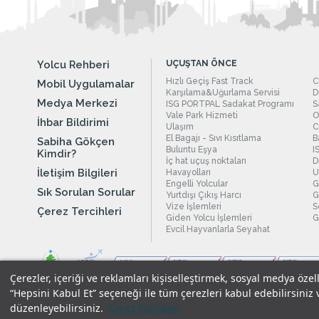
Yolcu Rehberi
UÇUŞTAN ÖNCE
Hızlı Geçiş Fast Track
C
Mobil Uygulamalar
Karşılama&Uğurlama Servisi
D
Medya Merkezi
ISG PORTPAL Sadakat Programı
S
Vale Park Hizmeti
O
İhbar Bildirimi
Ulaşım
C
El Bagajı - Sıvı Kısıtlama
B
Sabiha Gökçen
Buluntu Eşya
I
Kimdir?
İç hat uçuş noktaları
D
İletişim Bilgileri
Havayolları
U
Engelli Yolcular
G
Sık Sorulan Sorular
Yurtdışı Çıkış Harcı
G
Vize İşlemleri
S
Çerez Tercihleri
Giden Yolcu İşlemleri
G
Evcil Hayvanlarla Seyahat
Çerezler, içeriği ve reklamları kişiselleştirmek, sosyal medya özel
“Hepsini Kabul Et” seçeneği ile tüm çerezleri kabul edebilirsiniz 
düzenleyebilirsiniz.
Çerez Politikası
Yasal Uyarılar
|
Çerez Politikamız
|
Gizlilik Taahhüdümüz
|
Kişi