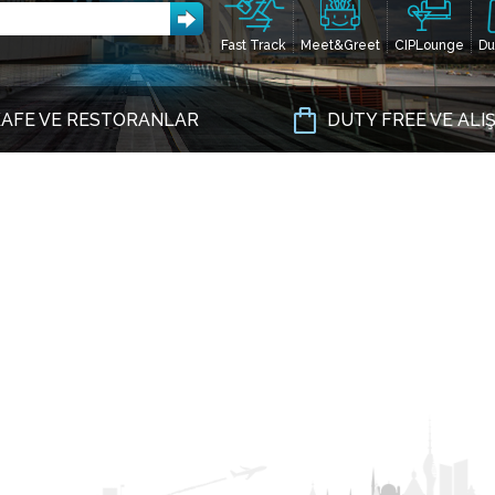
Fast Track
Meet&Greet
CIPLounge
Du
AFE VE RESTORANLAR
DUTY FREE VE ALI