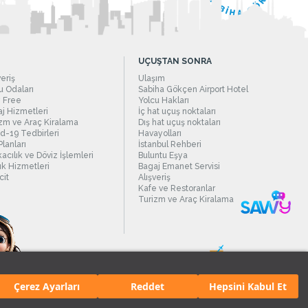
UÇUŞTAN SONRA
veriş
Ulaşım
 Odaları
Sabiha Gökçen Airport Hotel
 Free
Yolcu Hakları
j Hizmetleri
İç hat uçuş noktaları
zm ve Araç Kiralama
Dış hat uçuş noktaları
d-19 Tedbirleri
Havayolları
Planları
İstanbul Rehberi
acılık ve Döviz İşlemleri
Buluntu Eşya
ık Hizmetleri
Bagaj Emanet Servisi
it
Alışveriş
Kafe ve Restoranlar
Turizm ve Araç Kiralama
Çerez Ayarları
Reddet
Hepsini Kabul Et
manı.
Tüm hakları saklıdır. İçerik ve resimlerin izinsiz kullanımı yasaktır.