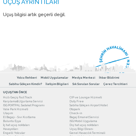
Uçuş bilgisi artık geçerli değil.
Yolcu Rehberi
Mobil Uygulamalar
Medya Merkezi
İhbar Bildirimi
Sabiha Gökçen Kimdir?
İletişim Bilgileri
Sık Sorulan Sorular
Çerez Tercihleri
UÇUŞTAN ÖNCE
Hızlı Geçiş Fast Track
CIP ve Lounge Hizmeti
Karşılama&Uğurlama Servisi
Duty Free
ISG PORTPAL Sadakat Programı
Sabiha Gökçen Airport Hotel
Vale Park Hizmeti
Otopark
Ulaşım
Check-in
El Bagajı - Sıvı Kısıtlama
Bagaj Emanet Servisi
Buluntu Eşya
ISG Mobil Uygulama
İç hat uçuş noktaları
Dış hat uçuş noktaları
Havayolları
Uçuş Bilgi Ekranı
Engelli Yolcular
Genel Havacılık Terminali