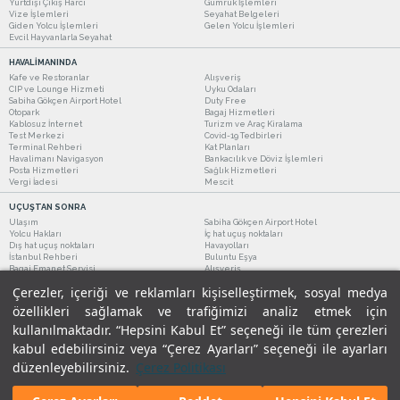
Yurtdışı Çıkış Harcı
Gümrük İşlemleri
Vize İşlemleri
Seyahat Belgeleri
Giden Yolcu İşlemleri
Gelen Yolcu İşlemleri
Evcil Hayvanlarla Seyahat
HAVALİMANINDA
Kafe ve Restoranlar
Alışveriş
CIP ve Lounge Hizmeti
Uyku Odaları
Sabiha Gökçen Airport Hotel
Duty Free
Otopark
Bagaj Hizmetleri
Kablosuz İnternet
Turizm ve Araç Kiralama
Test Merkezi
Covid-19 Tedbirleri
Terminal Rehberi
Kat Planları
Havalimanı Navigasyon
Bankacılık ve Döviz İşlemleri
Posta Hizmetleri
Sağlık Hizmetleri
Vergi İadesi
Mescit
UÇUŞTAN SONRA
Ulaşım
Sabiha Gökçen Airport Hotel
Yolcu Hakları
İç hat uçuş noktaları
Dış hat uçuş noktaları
Havayolları
İstanbul Rehberi
Buluntu Eşya
Bagaj Emanet Servisi
Alışveriş
Kafe ve Restoranlar
Turizm ve Araç Kiralama
Çerezler, içeriği ve reklamları kişiselleştirmek, sosyal medya
özellikleri sağlamak ve trafiğimizi analiz etmek için
kullanılmaktadır. “Hepsini Kabul Et” seçeneği ile tüm çerezleri
kabul edebilirsiniz veya “Çerez Ayarları” seçeneği ile ayarları
düzenleyebilirsiniz.
Çerez Politikası