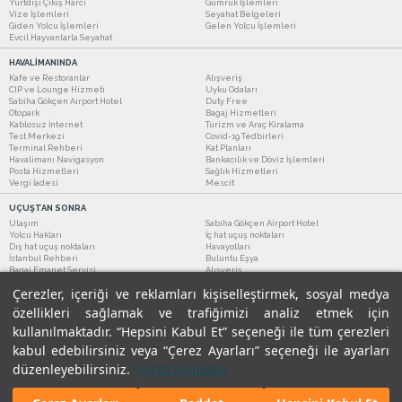
Yurtdışı Çıkış Harcı
Gümrük İşlemleri
Vize İşlemleri
Seyahat Belgeleri
Giden Yolcu İşlemleri
Gelen Yolcu İşlemleri
Evcil Hayvanlarla Seyahat
HAVALİMANINDA
Kafe ve Restoranlar
Alışveriş
CIP ve Lounge Hizmeti
Uyku Odaları
Sabiha Gökçen Airport Hotel
Duty Free
Otopark
Bagaj Hizmetleri
Kablosuz İnternet
Turizm ve Araç Kiralama
Test Merkezi
Covid-19 Tedbirleri
Terminal Rehberi
Kat Planları
Havalimanı Navigasyon
Bankacılık ve Döviz İşlemleri
Posta Hizmetleri
Sağlık Hizmetleri
Vergi İadesi
Mescit
UÇUŞTAN SONRA
Ulaşım
Sabiha Gökçen Airport Hotel
Yolcu Hakları
İç hat uçuş noktaları
Dış hat uçuş noktaları
Havayolları
İstanbul Rehberi
Buluntu Eşya
Bagaj Emanet Servisi
Alışveriş
Kafe ve Restoranlar
Turizm ve Araç Kiralama
Çerezler, içeriği ve reklamları kişiselleştirmek, sosyal medya
özellikleri sağlamak ve trafiğimizi analiz etmek için
kullanılmaktadır. “Hepsini Kabul Et” seçeneği ile tüm çerezleri
kabul edebilirsiniz veya “Çerez Ayarları” seçeneği ile ayarları
düzenleyebilirsiniz.
Çerez Politikası