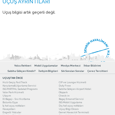
Uçuş bilgisi artık geçerli değil.
Yolcu Rehberi
Mobil Uygulamalar
Medya Merkezi
İhbar Bildirimi
Sabiha Gökçen Kimdir?
İletişim Bilgileri
Sık Sorulan Sorular
Çerez Tercihleri
UÇUŞTAN ÖNCE
Hızlı Geçiş Fast Track
CIP ve Lounge Hizmeti
Karşılama&Uğurlama Servisi
Duty Free
ISG PORTPAL Sadakat Programı
Sabiha Gökçen Airport Hotel
Vale Park Hizmeti
Otopark
Ulaşım
Check-in
El Bagajı - Sıvı Kısıtlama
Bagaj Emanet Servisi
Buluntu Eşya
ISG Mobil Uygulama
İç hat uçuş noktaları
Dış hat uçuş noktaları
Havayolları
Uçuş Bilgi Ekranı
Engelli Yolcular
Genel Havacılık Terminali