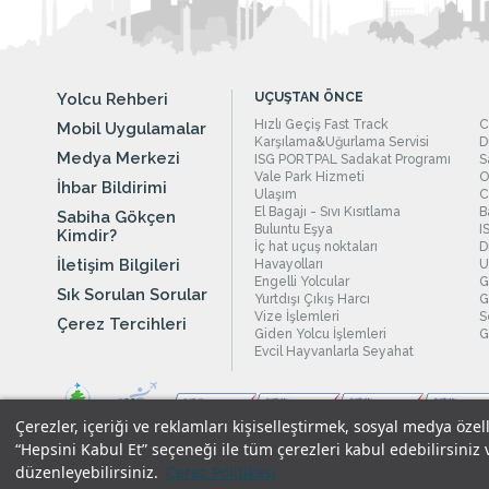
Yolcu Rehberi
UÇUŞTAN ÖNCE
Hızlı Geçiş Fast Track
C
Mobil Uygulamalar
Karşılama&Uğurlama Servisi
D
Medya Merkezi
ISG PORTPAL Sadakat Programı
S
Vale Park Hizmeti
O
İhbar Bildirimi
Ulaşım
C
El Bagajı - Sıvı Kısıtlama
B
Sabiha Gökçen
Buluntu Eşya
I
Kimdir?
İç hat uçuş noktaları
D
İletişim Bilgileri
Havayolları
U
Engelli Yolcular
G
Sık Sorulan Sorular
Yurtdışı Çıkış Harcı
G
Vize İşlemleri
S
Çerez Tercihleri
Giden Yolcu İşlemleri
G
Evcil Hayvanlarla Seyahat
Çerezler, içeriği ve reklamları kişiselleştirmek, sosyal medya özel
“Hepsini Kabul Et” seçeneği ile tüm çerezleri kabul edebilirsiniz 
düzenleyebilirsiniz.
Çerez Politikası
Yasal Uyarılar
|
Çerez Politikamız
|
Gizlilik Taahhüdümüz
|
Kişi