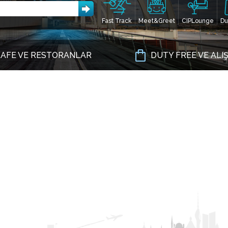
Fast Track
Meet&Greet
CIPLounge
Du
AFE VE RESTORANLAR
DUTY FREE VE ALI