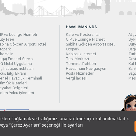
HAVALİMANINDA
IP ve Lounge Hizmeti
Kafe ve Restoranlar
Alış
uty Free
CIP ve Lounge Hizmeti
Uyku
abiha Gökçen Airport Hotel
Sabiha Gökçen Airport Hotel
Duty
topark
Otopark
Baga
heck-in
Kablosuz İnternet
Turi
agaj Emanet Servisi
Test Merkezi
Covi
SG Mobil Uygulama
Terminal Rehberi
Kat 
ış hat uçuş noktaları
Havalimanı Navigasyon
Bank
çuş Bilgi Ekranı
Posta Hizmetleri
Sağl
enel Havacılık Terminali
Vergi İadesi
Mesc
ümrük İşlemleri
eyahat Belgeleri
elen Yolcu İşlemleri
likleri sağlamak ve trafiğimizi analiz etmek için kullanılmaktadır.
veya “Çerez Ayarları” seçeneği ile ayarları
sel Verilerin Korunması
© 2018 - İstanbul Sabiha Gökçen Uluslararası Havali