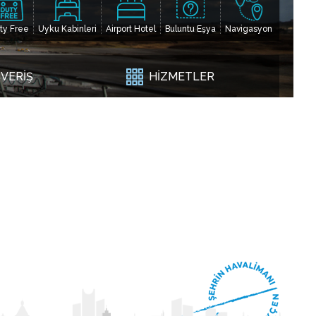
ty Free
Uyku Kabinleri
Airport Hotel
Buluntu Eşya
Navigasyon
ŞVERİŞ
HİZMETLER