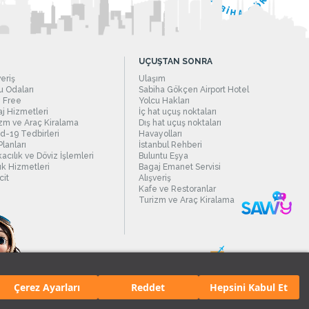
UÇUŞTAN SONRA
veriş
Ulaşım
 Odaları
Sabiha Gökçen Airport Hotel
 Free
Yolcu Hakları
j Hizmetleri
İç hat uçuş noktaları
zm ve Araç Kiralama
Dış hat uçuş noktaları
d-19 Tedbirleri
Havayolları
Planları
İstanbul Rehberi
acılık ve Döviz İşlemleri
Buluntu Eşya
ık Hizmetleri
Bagaj Emanet Servisi
it
Alışveriş
Kafe ve Restoranlar
Turizm ve Araç Kiralama
Çerez Ayarları
Reddet
Hepsini Kabul Et
manı.
Tüm hakları saklıdır. İçerik ve resimlerin izinsiz kullanımı yasaktır.