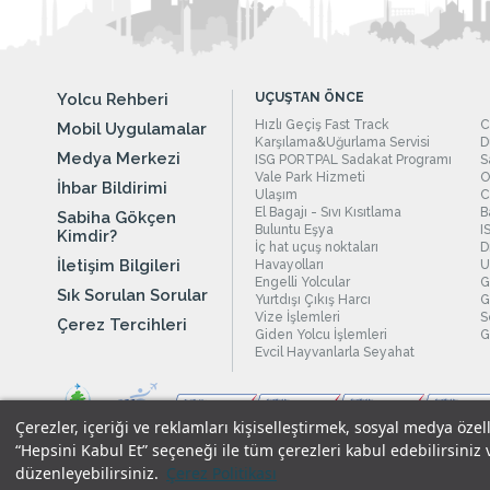
Yolcu Rehberi
UÇUŞTAN ÖNCE
Hızlı Geçiş Fast Track
C
Mobil Uygulamalar
Karşılama&Uğurlama Servisi
D
Medya Merkezi
ISG PORTPAL Sadakat Programı
S
Vale Park Hizmeti
O
İhbar Bildirimi
Ulaşım
C
El Bagajı - Sıvı Kısıtlama
B
Sabiha Gökçen
Buluntu Eşya
I
Kimdir?
İç hat uçuş noktaları
D
İletişim Bilgileri
Havayolları
U
Engelli Yolcular
G
Sık Sorulan Sorular
Yurtdışı Çıkış Harcı
G
Vize İşlemleri
S
Çerez Tercihleri
Giden Yolcu İşlemleri
G
Evcil Hayvanlarla Seyahat
Çerezler, içeriği ve reklamları kişiselleştirmek, sosyal medya özel
“Hepsini Kabul Et” seçeneği ile tüm çerezleri kabul edebilirsiniz 
düzenleyebilirsiniz.
Çerez Politikası
Yasal Uyarılar
|
Çerez Politikamız
|
Gizlilik Taahhüdümüz
|
Kişi