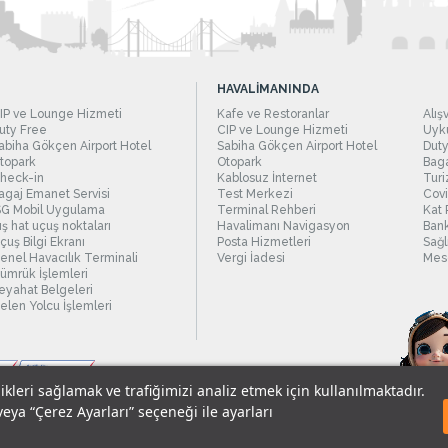
HAVALİMANINDA
IP ve Lounge Hizmeti
Kafe ve Restoranlar
Alış
uty Free
CIP ve Lounge Hizmeti
Uyku
abiha Gökçen Airport Hotel
Sabiha Gökçen Airport Hotel
Duty
topark
Otopark
Baga
heck-in
Kablosuz İnternet
Turi
agaj Emanet Servisi
Test Merkezi
Covi
SG Mobil Uygulama
Terminal Rehberi
Kat 
ış hat uçuş noktaları
Havalimanı Navigasyon
Bank
çuş Bilgi Ekranı
Posta Hizmetleri
Sağl
enel Havacılık Terminali
Vergi İadesi
Mesc
ümrük İşlemleri
eyahat Belgeleri
elen Yolcu İşlemleri
likleri sağlamak ve trafiğimizi analiz etmek için kullanılmaktadır.
veya “Çerez Ayarları” seçeneği ile ayarları
sel Verilerin Korunması
© 2018 - İstanbul Sabiha Gökçen Uluslararası Havali