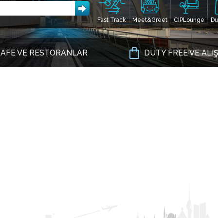
Fast Track
Meet&Greet
CIPLounge
Du
AFE VE RESTORANLAR
DUTY FREE VE ALI