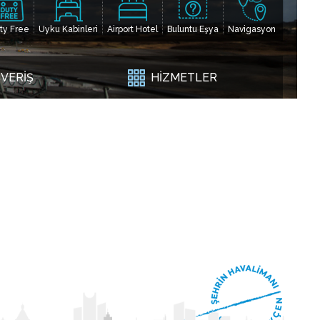
ty Free
Uyku Kabinleri
Airport Hotel
Buluntu Eşya
Navigasyon
ŞVERİŞ
HİZMETLER