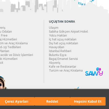
UÇUŞTAN SONRA
veriş
Ulaşım
 Odaları
Sabiha Gökçen Airport Hotel
 Free
Yolcu Hakları
j Hizmetleri
İç hat uçuş noktaları
zm ve Araç Kiralama
Dış hat uçuş noktaları
d-19 Tedbirleri
Havayolları
Planları
İstanbul Rehberi
acılık ve Döviz İşlemleri
Buluntu Eşya
ık Hizmetleri
Bagaj Emanet Servisi
it
Alışveriş
Kafe ve Restoranlar
Turizm ve Araç Kiralama
Çerez Ayarları
Reddet
Hepsini Kabul Et
manı.
Tüm hakları saklıdır. İçerik ve resimlerin izinsiz kullanımı yasaktır.