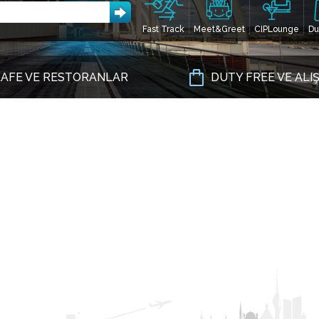
Fast Track
Meet&Greet
CIPLounge
Du
AFE VE RESTORANLAR
DUTY FREE VE ALI