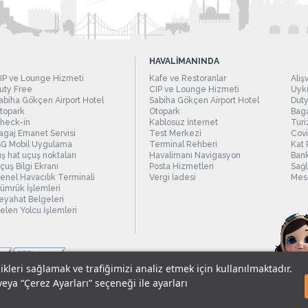
HAVALİMANINDA
IP ve Lounge Hizmeti
Kafe ve Restoranlar
Alış
uty Free
CIP ve Lounge Hizmeti
Uyku
abiha Gökçen Airport Hotel
Sabiha Gökçen Airport Hotel
Duty
topark
Otopark
Baga
heck-in
Kablosuz İnternet
Turi
agaj Emanet Servisi
Test Merkezi
Covi
SG Mobil Uygulama
Terminal Rehberi
Kat 
ış hat uçuş noktaları
Havalimanı Navigasyon
Bank
çuş Bilgi Ekranı
Posta Hizmetleri
Sağl
enel Havacılık Terminali
Vergi İadesi
Mesc
ümrük İşlemleri
eyahat Belgeleri
elen Yolcu İşlemleri
likleri sağlamak ve trafiğimizi analiz etmek için kullanılmaktadır.
veya “Çerez Ayarları” seçeneği ile ayarları
sel Verilerin Korunması
© 2018 - İstanbul Sabiha Gökçen Uluslararası Havali