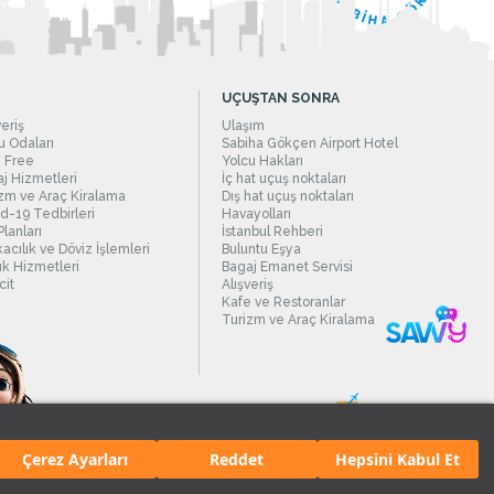
UÇUŞTAN SONRA
veriş
Ulaşım
 Odaları
Sabiha Gökçen Airport Hotel
 Free
Yolcu Hakları
j Hizmetleri
İç hat uçuş noktaları
zm ve Araç Kiralama
Dış hat uçuş noktaları
d-19 Tedbirleri
Havayolları
Planları
İstanbul Rehberi
acılık ve Döviz İşlemleri
Buluntu Eşya
ık Hizmetleri
Bagaj Emanet Servisi
it
Alışveriş
Kafe ve Restoranlar
Turizm ve Araç Kiralama
Çerez Ayarları
Reddet
Hepsini Kabul Et
manı.
Tüm hakları saklıdır. İçerik ve resimlerin izinsiz kullanımı yasaktır.