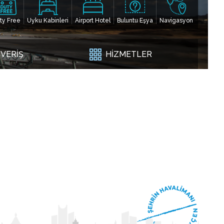
ty Free
Uyku Kabinleri
Airport Hotel
Buluntu Eşya
Navigasyon
ŞVERİŞ
HİZMETLER