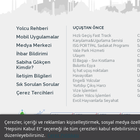
Yolcu Rehberi
UÇUŞTAN ÖNCE
Hızlı Geçiş Fast Track
C
Mobil Uygulamalar
Karşılama&Uğurlama Servisi
D
Medya Merkezi
ISG PORTPAL Sadakat Programı
S
Vale Park Hizmeti
O
İhbar Bildirimi
Ulaşım
C
El Bagajı - Sıvı Kısıtlama
B
Sabiha Gökçen
Buluntu Eşya
I
Kimdir?
İç hat uçuş noktaları
D
İletişim Bilgileri
Havayolları
U
Engelli Yolcular
G
Sık Sorulan Sorular
Yurtdışı Çıkış Harcı
G
Vize İşlemleri
S
Çerez Tercihleri
Giden Yolcu İşlemleri
G
Evcil Hayvanlarla Seyahat
Çerezler, içeriği ve reklamları kişiselleştirmek, sosyal medya özel
“Hepsini Kabul Et” seçeneği ile tüm çerezleri kabul edebilirsiniz 
düzenleyebilirsiniz.
Çerez Politikası
Yasal Uyarılar
|
Çerez Politikamız
|
Gizlilik Taahhüdümüz
|
Kişi