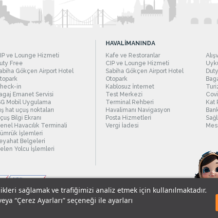
HAVALİMANINDA
IP ve Lounge Hizmeti
Kafe ve Restoranlar
Alış
uty Free
CIP ve Lounge Hizmeti
Uyku
abiha Gökçen Airport Hotel
Sabiha Gökçen Airport Hotel
Duty
topark
Otopark
Baga
heck-in
Kablosuz İnternet
Turi
agaj Emanet Servisi
Test Merkezi
Covi
SG Mobil Uygulama
Terminal Rehberi
Kat 
ış hat uçuş noktaları
Havalimanı Navigasyon
Bank
çuş Bilgi Ekranı
Posta Hizmetleri
Sağl
enel Havacılık Terminali
Vergi İadesi
Mesc
ümrük İşlemleri
eyahat Belgeleri
elen Yolcu İşlemleri
likleri sağlamak ve trafiğimizi analiz etmek için kullanılmaktadır.
veya “Çerez Ayarları” seçeneği ile ayarları
sel Verilerin Korunması
© 2018 - İstanbul Sabiha Gökçen Uluslararası Havali