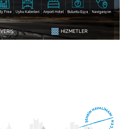
ty Free
Uyku Kabinleri
Airport Hotel
Buluntu Eşya
Navigasyon
ŞVERİŞ
HİZMETLER