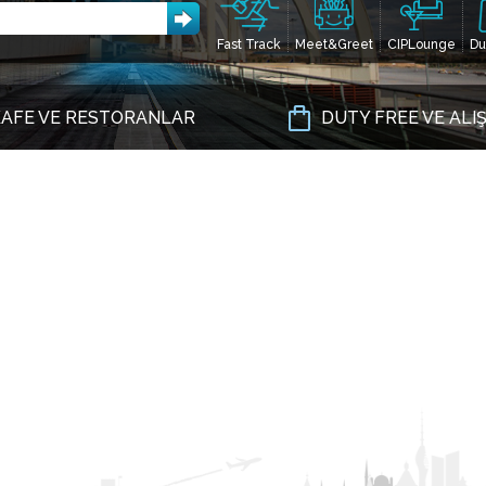
Fast Track
Meet&Greet
CIPLounge
Du
AFE VE RESTORANLAR
DUTY FREE VE ALI