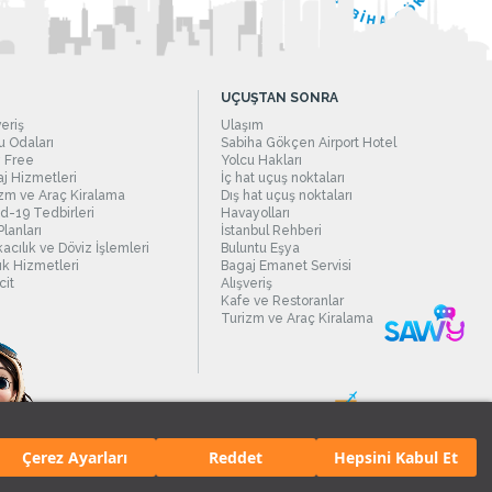
UÇUŞTAN SONRA
veriş
Ulaşım
 Odaları
Sabiha Gökçen Airport Hotel
 Free
Yolcu Hakları
j Hizmetleri
İç hat uçuş noktaları
zm ve Araç Kiralama
Dış hat uçuş noktaları
d-19 Tedbirleri
Havayolları
Planları
İstanbul Rehberi
acılık ve Döviz İşlemleri
Buluntu Eşya
ık Hizmetleri
Bagaj Emanet Servisi
it
Alışveriş
Kafe ve Restoranlar
Turizm ve Araç Kiralama
Çerez Ayarları
Reddet
Hepsini Kabul Et
manı.
Tüm hakları saklıdır. İçerik ve resimlerin izinsiz kullanımı yasaktır.