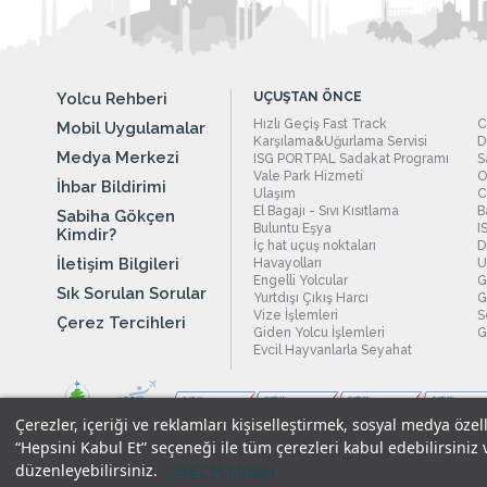
Yolcu Rehberi
UÇUŞTAN ÖNCE
Hızlı Geçiş Fast Track
C
Mobil Uygulamalar
Karşılama&Uğurlama Servisi
D
Medya Merkezi
ISG PORTPAL Sadakat Programı
S
Vale Park Hizmeti
O
İhbar Bildirimi
Ulaşım
C
El Bagajı - Sıvı Kısıtlama
B
Sabiha Gökçen
Buluntu Eşya
I
Kimdir?
İç hat uçuş noktaları
D
İletişim Bilgileri
Havayolları
U
Engelli Yolcular
G
Sık Sorulan Sorular
Yurtdışı Çıkış Harcı
G
Vize İşlemleri
S
Çerez Tercihleri
Giden Yolcu İşlemleri
G
Evcil Hayvanlarla Seyahat
Çerezler, içeriği ve reklamları kişiselleştirmek, sosyal medya özel
“Hepsini Kabul Et” seçeneği ile tüm çerezleri kabul edebilirsiniz 
düzenleyebilirsiniz.
Çerez Politikası
Yasal Uyarılar
|
Çerez Politikamız
|
Gizlilik Taahhüdümüz
|
Kişi