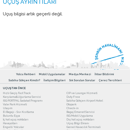
Uçuş bilgisi artık geçerli değil.
Yolcu Rehberi
Mobil Uygulamalar
Medya Merkezi
İhbar Bildirimi
Sabiha Gökçen Kimdir?
İletişim Bilgileri
Sık Sorulan Sorular
Çerez Tercihleri
UÇUŞTAN ÖNCE
Hızlı Geçiş Fast Track
CIP ve Lounge Hizmeti
Karşılama&Uğurlama Servisi
Duty Free
ISG PORTPAL Sadakat Programı
Sabiha Gökçen Airport Hotel
Vale Park Hizmeti
Otopark
Ulaşım
Check-in
El Bagajı - Sıvı Kısıtlama
Bagaj Emanet Servisi
Buluntu Eşya
ISG Mobil Uygulama
İç hat uçuş noktaları
Dış hat uçuş noktaları
Havayolları
Uçuş Bilgi Ekranı
Engelli Yolcular
Genel Havacılık Terminali