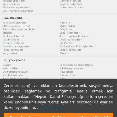
Yurtdışı Çıkış Harcı
Gümrük İşlemleri
Vize İşlemleri
Seyahat Belgeleri
Giden Yolcu İşlemleri
Gelen Yolcu İşlemleri
Evcil Hayvanlarla Seyahat
HAVALİMANINDA
Kafe ve Restoranlar
Alışveriş
CIP ve Lounge Hizmeti
Uyku Odaları
Sabiha Gökçen Airport Hotel
Duty Free
Otopark
Bagaj Hizmetleri
Kablosuz İnternet
Turizm ve Araç Kiralama
Test Merkezi
Covid-19 Tedbirleri
Terminal Rehberi
Kat Planları
Havalimanı Navigasyon
Bankacılık ve Döviz İşlemleri
Posta Hizmetleri
Sağlık Hizmetleri
Vergi İadesi
Mescit
UÇUŞTAN SONRA
Ulaşım
Sabiha Gökçen Airport Hotel
Yolcu Hakları
İç hat uçuş noktaları
Dış hat uçuş noktaları
Havayolları
İstanbul Rehberi
Buluntu Eşya
Bagaj Emanet Servisi
Alışveriş
Kafe ve Restoranlar
Turizm ve Araç Kiralama
Çerezler, içeriği ve reklamları kişiselleştirmek, sosyal medya
özellikleri sağlamak ve trafiğimizi analiz etmek için
kullanılmaktadır. “Hepsini Kabul Et” seçeneği ile tüm çerezleri
kabul edebilirsiniz veya “Çerez Ayarları” seçeneği ile ayarları
düzenleyebilirsiniz.
Çerez Politikası