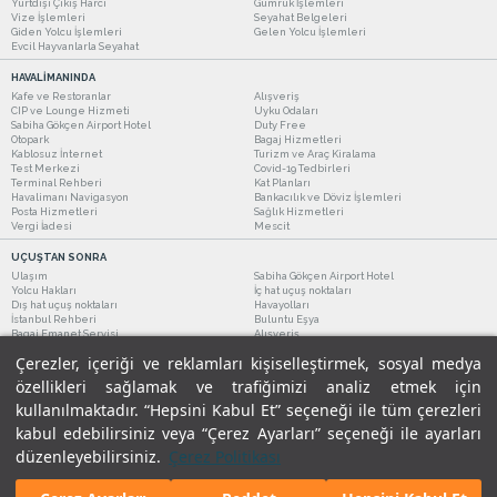
Yurtdışı Çıkış Harcı
Gümrük İşlemleri
Vize İşlemleri
Seyahat Belgeleri
Giden Yolcu İşlemleri
Gelen Yolcu İşlemleri
Evcil Hayvanlarla Seyahat
HAVALİMANINDA
Kafe ve Restoranlar
Alışveriş
CIP ve Lounge Hizmeti
Uyku Odaları
Sabiha Gökçen Airport Hotel
Duty Free
Otopark
Bagaj Hizmetleri
Kablosuz İnternet
Turizm ve Araç Kiralama
Test Merkezi
Covid-19 Tedbirleri
Terminal Rehberi
Kat Planları
Havalimanı Navigasyon
Bankacılık ve Döviz İşlemleri
Posta Hizmetleri
Sağlık Hizmetleri
Vergi İadesi
Mescit
UÇUŞTAN SONRA
Ulaşım
Sabiha Gökçen Airport Hotel
Yolcu Hakları
İç hat uçuş noktaları
Dış hat uçuş noktaları
Havayolları
İstanbul Rehberi
Buluntu Eşya
Bagaj Emanet Servisi
Alışveriş
Kafe ve Restoranlar
Turizm ve Araç Kiralama
Çerezler, içeriği ve reklamları kişiselleştirmek, sosyal medya
özellikleri sağlamak ve trafiğimizi analiz etmek için
kullanılmaktadır. “Hepsini Kabul Et” seçeneği ile tüm çerezleri
kabul edebilirsiniz veya “Çerez Ayarları” seçeneği ile ayarları
düzenleyebilirsiniz.
Çerez Politikası