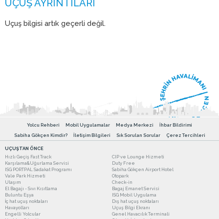
Uçuş bilgisi artık geçerli değil.
Yolcu Rehberi
Mobil Uygulamalar
Medya Merkezi
İhbar Bildirimi
Sabiha Gökçen Kimdir?
İletişim Bilgileri
Sık Sorulan Sorular
Çerez Tercihleri
UÇUŞTAN ÖNCE
Hızlı Geçiş Fast Track
CIP ve Lounge Hizmeti
Karşılama&Uğurlama Servisi
Duty Free
ISG PORTPAL Sadakat Programı
Sabiha Gökçen Airport Hotel
Vale Park Hizmeti
Otopark
Ulaşım
Check-in
El Bagajı - Sıvı Kısıtlama
Bagaj Emanet Servisi
Buluntu Eşya
ISG Mobil Uygulama
İç hat uçuş noktaları
Dış hat uçuş noktaları
Havayolları
Uçuş Bilgi Ekranı
Engelli Yolcular
Genel Havacılık Terminali