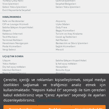
Yurtdışı Çıkış Harcı
Gümrük İşlemleri
Vize İşlemleri
Seyahat Belgeleri
Giden Yolcu İşlemleri
Gelen Yolcu İşlemleri
Evcil Hayvanlarla Seyahat
HAVALİMANINDA
Kafe ve Restoranlar
Alışveriş
CIP ve Lounge Hizmeti
Uyku Odaları
Sabiha Gökçen Airport Hotel
Duty Free
Otopark
Bagaj Hizmetleri
Kablosuz İnternet
Turizm ve Araç Kiralama
Test Merkezi
Covid-19 Tedbirleri
Terminal Rehberi
Kat Planları
Havalimanı Navigasyon
Bankacılık ve Döviz İşlemleri
Posta Hizmetleri
Sağlık Hizmetleri
Vergi İadesi
Mescit
UÇUŞTAN SONRA
Ulaşım
Sabiha Gökçen Airport Hotel
Yolcu Hakları
İç hat uçuş noktaları
Dış hat uçuş noktaları
Havayolları
İstanbul Rehberi
Buluntu Eşya
Bagaj Emanet Servisi
Alışveriş
Kafe ve Restoranlar
Turizm ve Araç Kiralama
Çerezler, içeriği ve reklamları kişiselleştirmek, sosyal medya
özellikleri sağlamak ve trafiğimizi analiz etmek için
kullanılmaktadır. “Hepsini Kabul Et” seçeneği ile tüm çerezleri
kabul edebilirsiniz veya “Çerez Ayarları” seçeneği ile ayarları
düzenleyebilirsiniz.
Çerez Politikası