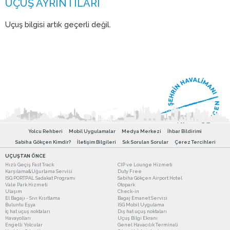
Uçuş bilgisi artık geçerli değil.
Yolcu Rehberi
Mobil Uygulamalar
Medya Merkezi
İhbar Bildirimi
Sabiha Gökçen Kimdir?
İletişim Bilgileri
Sık Sorulan Sorular
Çerez Tercihleri
UÇUŞTAN ÖNCE
Hızlı Geçiş Fast Track
CIP ve Lounge Hizmeti
Karşılama&Uğurlama Servisi
Duty Free
ISG PORTPAL Sadakat Programı
Sabiha Gökçen Airport Hotel
Vale Park Hizmeti
Otopark
Ulaşım
Check-in
El Bagajı - Sıvı Kısıtlama
Bagaj Emanet Servisi
Buluntu Eşya
ISG Mobil Uygulama
İç hat uçuş noktaları
Dış hat uçuş noktaları
Havayolları
Uçuş Bilgi Ekranı
Engelli Yolcular
Genel Havacılık Terminali