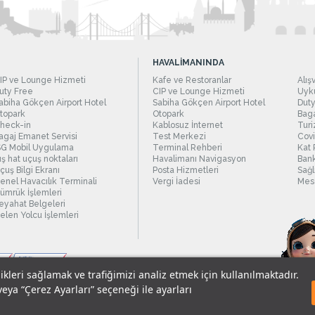
HAVALİMANINDA
IP ve Lounge Hizmeti
Kafe ve Restoranlar
Alış
uty Free
CIP ve Lounge Hizmeti
Uyku
abiha Gökçen Airport Hotel
Sabiha Gökçen Airport Hotel
Duty
topark
Otopark
Baga
heck-in
Kablosuz İnternet
Turi
agaj Emanet Servisi
Test Merkezi
Covi
SG Mobil Uygulama
Terminal Rehberi
Kat 
ış hat uçuş noktaları
Havalimanı Navigasyon
Bank
çuş Bilgi Ekranı
Posta Hizmetleri
Sağl
enel Havacılık Terminali
Vergi İadesi
Mesc
ümrük İşlemleri
eyahat Belgeleri
elen Yolcu İşlemleri
likleri sağlamak ve trafiğimizi analiz etmek için kullanılmaktadır.
veya “Çerez Ayarları” seçeneği ile ayarları
sel Verilerin Korunması
© 2018 - İstanbul Sabiha Gökçen Uluslararası Havali