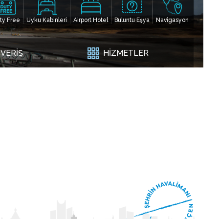
ty Free
Uyku Kabinleri
Airport Hotel
Buluntu Eşya
Navigasyon
ŞVERİŞ
HİZMETLER