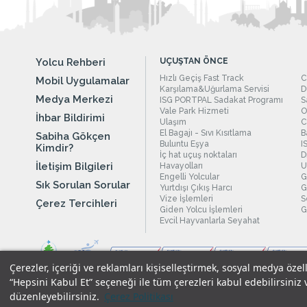
Yolcu Rehberi
UÇUŞTAN ÖNCE
Hızlı Geçiş Fast Track
C
Mobil Uygulamalar
Karşılama&Uğurlama Servisi
D
Medya Merkezi
ISG PORTPAL Sadakat Programı
S
Vale Park Hizmeti
O
İhbar Bildirimi
Ulaşım
C
El Bagajı - Sıvı Kısıtlama
B
Sabiha Gökçen
Buluntu Eşya
I
Kimdir?
İç hat uçuş noktaları
D
İletişim Bilgileri
Havayolları
U
Engelli Yolcular
G
Sık Sorulan Sorular
Yurtdışı Çıkış Harcı
G
Vize İşlemleri
S
Çerez Tercihleri
Giden Yolcu İşlemleri
G
Evcil Hayvanlarla Seyahat
Çerezler, içeriği ve reklamları kişiselleştirmek, sosyal medya özel
“Hepsini Kabul Et” seçeneği ile tüm çerezleri kabul edebilirsiniz 
düzenleyebilirsiniz.
Çerez Politikası
Yasal Uyarılar
|
Çerez Politikamız
|
Gizlilik Taahhüdümüz
|
Kişi