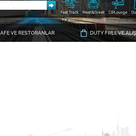
Fast Track
Meet&Greet
CIPLounge
Du
AFE VE RESTORANLAR
DUTY FREE VE ALI