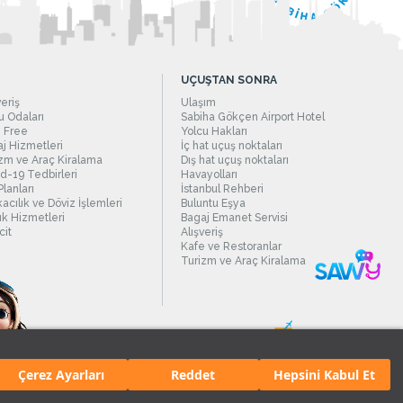
UÇUŞTAN SONRA
veriş
Ulaşım
 Odaları
Sabiha Gökçen Airport Hotel
 Free
Yolcu Hakları
j Hizmetleri
İç hat uçuş noktaları
zm ve Araç Kiralama
Dış hat uçuş noktaları
d-19 Tedbirleri
Havayolları
Planları
İstanbul Rehberi
acılık ve Döviz İşlemleri
Buluntu Eşya
ık Hizmetleri
Bagaj Emanet Servisi
it
Alışveriş
Kafe ve Restoranlar
Turizm ve Araç Kiralama
Çerez Ayarları
Reddet
Hepsini Kabul Et
manı.
Tüm hakları saklıdır. İçerik ve resimlerin izinsiz kullanımı yasaktır.