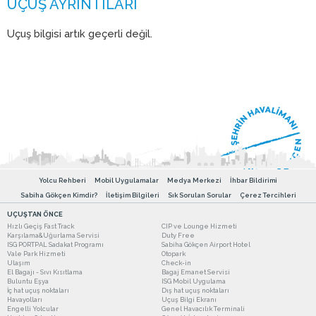
Uçuş bilgisi artık geçerli değil.
Yolcu Rehberi
Mobil Uygulamalar
Medya Merkezi
İhbar Bildirimi
Sabiha Gökçen Kimdir?
İletişim Bilgileri
Sık Sorulan Sorular
Çerez Tercihleri
UÇUŞTAN ÖNCE
Hızlı Geçiş Fast Track
CIP ve Lounge Hizmeti
Karşılama&Uğurlama Servisi
Duty Free
ISG PORTPAL Sadakat Programı
Sabiha Gökçen Airport Hotel
Vale Park Hizmeti
Otopark
Ulaşım
Check-in
El Bagajı - Sıvı Kısıtlama
Bagaj Emanet Servisi
Buluntu Eşya
ISG Mobil Uygulama
İç hat uçuş noktaları
Dış hat uçuş noktaları
Havayolları
Uçuş Bilgi Ekranı
Engelli Yolcular
Genel Havacılık Terminali