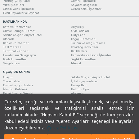
Yurtdışı Çıkış Harcı
Gümrük İşlemleri
Vize İşlemleri
Seyahat Belgeleri
Giden Yolcu İşlemleri
Gelen Yolcu İşlemleri
Evcil Hayvanlarla Seyahat
HAVALİMANINDA
Kafe ve Restoranlar
Alışveriş
CIP ve Lounge Hizmeti
Uyku Odaları
Sabiha Gökçen Airport Hotel
Duty Free
Otopark
Bagaj Hizmetleri
Kablosuz İnternet
Turizm ve Araç Kiralama
Test Merkezi
Covid-19 Tedbirleri
Terminal Rehberi
Kat Planları
Havalimanı Navigasyon
Bankacılık ve Döviz İşlemleri
Posta Hizmetleri
Sağlık Hizmetleri
Vergi İadesi
Mescit
UÇUŞTAN SONRA
Ulaşım
Sabiha Gökçen Airport Hotel
Yolcu Hakları
İç hat uçuş noktaları
Dış hat uçuş noktaları
Havayolları
İstanbul Rehberi
Buluntu Eşya
Bagaj Emanet Servisi
Alışveriş
Kafe ve Restoranlar
Turizm ve Araç Kiralama
Çerezler, içeriği ve reklamları kişiselleştirmek, sosyal medya
özellikleri sağlamak ve trafiğimizi analiz etmek için
kullanılmaktadır. “Hepsini Kabul Et” seçeneği ile tüm çerezleri
kabul edebilirsiniz veya “Çerez Ayarları” seçeneği ile ayarları
düzenleyebilirsiniz.
Çerez Politikası