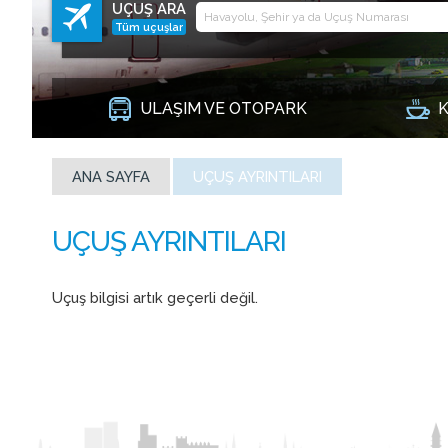
UÇUŞ ARA
Tüm uçuşlar
ULAŞIM VE OTOPARK
K
ANA SAYFA
UÇUŞ AYRINTILARI
Uçuş bilgisi artık geçerli değil.