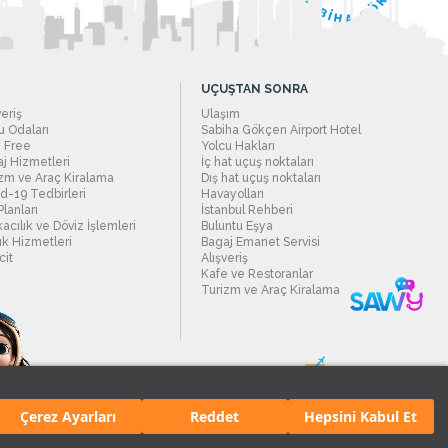
UÇUŞTAN SONRA
veriş
Ulaşım
 Odaları
Sabiha Gökçen Airport Hotel
 Free
Yolcu Hakları
j Hizmetleri
İç hat uçuş noktaları
zm ve Araç Kiralama
Dış hat uçuş noktaları
d-19 Tedbirleri
Havayolları
Planları
İstanbul Rehberi
acılık ve Döviz İşlemleri
Buluntu Eşya
ık Hizmetleri
Bagaj Emanet Servisi
it
Alışveriş
Kafe ve Restoranlar
Turizm ve Araç Kiralama
Çerez Ayarları
Reddet
Hepsini Kabul Et
manı.
Tüm hakları saklıdır. İçerik ve resimlerin izinsiz kullanımı yasaktır.