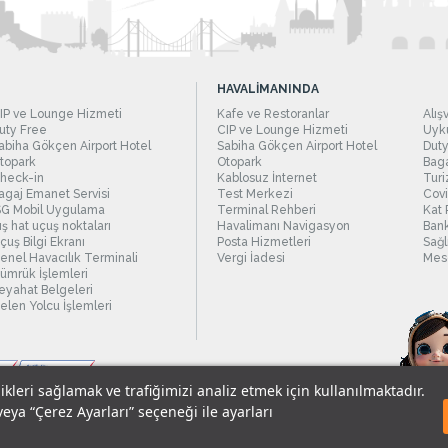
HAVALİMANINDA
IP ve Lounge Hizmeti
Kafe ve Restoranlar
Alış
uty Free
CIP ve Lounge Hizmeti
Uyku
abiha Gökçen Airport Hotel
Sabiha Gökçen Airport Hotel
Duty
topark
Otopark
Baga
heck-in
Kablosuz İnternet
Turi
agaj Emanet Servisi
Test Merkezi
Covi
SG Mobil Uygulama
Terminal Rehberi
Kat 
ış hat uçuş noktaları
Havalimanı Navigasyon
Bank
çuş Bilgi Ekranı
Posta Hizmetleri
Sağl
enel Havacılık Terminali
Vergi İadesi
Mesc
ümrük İşlemleri
eyahat Belgeleri
elen Yolcu İşlemleri
likleri sağlamak ve trafiğimizi analiz etmek için kullanılmaktadır.
veya “Çerez Ayarları” seçeneği ile ayarları
sel Verilerin Korunması
© 2018 - İstanbul Sabiha Gökçen Uluslararası Havali