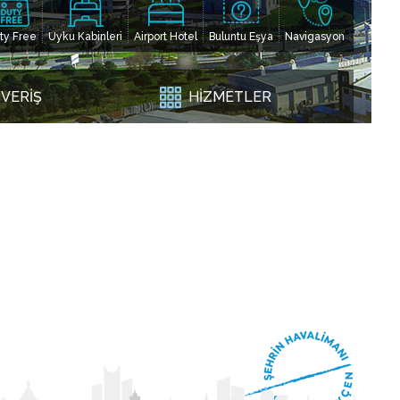
ty Free
Uyku Kabinleri
Airport Hotel
Buluntu Eşya
Navigasyon
ŞVERİŞ
HİZMETLER