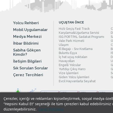
Yolcu Rehberi
UÇUŞTAN ÖNCE
Hızlı Geçiş Fast Track
C
Mobil Uygulamalar
Karşılama&Uğurlama Servisi
D
Medya Merkezi
ISG PORTPAL Sadakat Programı
S
Vale Park Hizmeti
O
İhbar Bildirimi
Ulaşım
C
El Bagajı - Sıvı Kısıtlama
B
Sabiha Gökçen
Buluntu Eşya
I
Kimdir?
İç hat uçuş noktaları
D
İletişim Bilgileri
Havayolları
U
Engelli Yolcular
G
Sık Sorulan Sorular
Yurtdışı Çıkış Harcı
G
Vize İşlemleri
S
Çerez Tercihleri
Giden Yolcu İşlemleri
G
Evcil Hayvanlarla Seyahat
Çerezler, içeriği ve reklamları kişiselleştirmek, sosyal medya özel
“Hepsini Kabul Et” seçeneği ile tüm çerezleri kabul edebilirsiniz 
düzenleyebilirsiniz.
Çerez Politikası
Yasal Uyarılar
|
Çerez Politikamız
|
Gizlilik Taahhüdümüz
|
Kişi