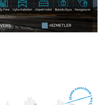
ty Free
Uyku Kabinleri
Airport Hotel
Buluntu Eşya
Navigasyon
ŞVERİŞ
HİZMETLER