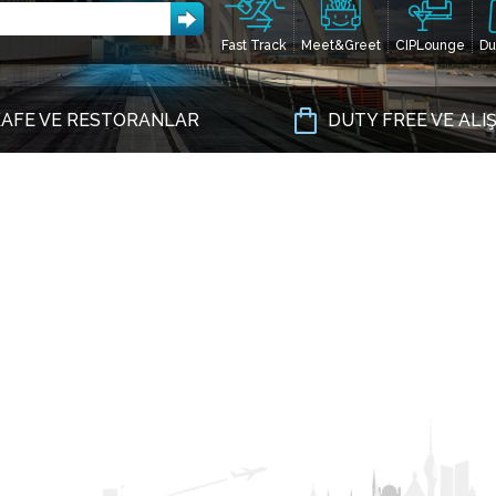
Fast Track
Meet&Greet
CIPLounge
Du
AFE VE RESTORANLAR
DUTY FREE VE ALI