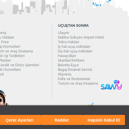
UÇUŞTAN SONRA
veriş
Ulaşım
 Odaları
Sabiha Gökçen Airport Hotel
 Free
Yolcu Hakları
j Hizmetleri
İç hat uçuş noktaları
zm ve Araç Kiralama
Dış hat uçuş noktaları
d-19 Tedbirleri
Havayolları
Planları
İstanbul Rehberi
acılık ve Döviz İşlemleri
Buluntu Eşya
ık Hizmetleri
Bagaj Emanet Servisi
it
Alışveriş
Kafe ve Restoranlar
Turizm ve Araç Kiralama
Çerez Ayarları
Reddet
Hepsini Kabul Et
manı.
Tüm hakları saklıdır. İçerik ve resimlerin izinsiz kullanımı yasaktır.