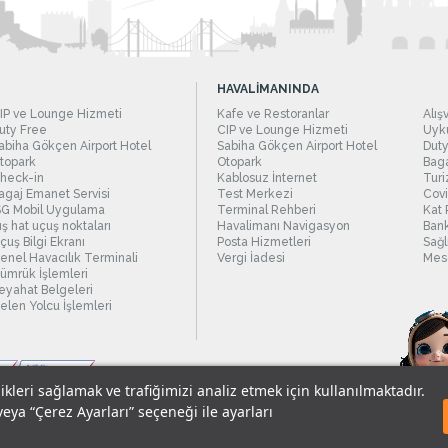
HAVALİMANINDA
IP ve Lounge Hizmeti
Kafe ve Restoranlar
Alış
uty Free
CIP ve Lounge Hizmeti
Uyku
abiha Gökçen Airport Hotel
Sabiha Gökçen Airport Hotel
Duty
topark
Otopark
Baga
heck-in
Kablosuz İnternet
Turi
agaj Emanet Servisi
Test Merkezi
Covi
SG Mobil Uygulama
Terminal Rehberi
Kat 
ış hat uçuş noktaları
Havalimanı Navigasyon
Bank
çuş Bilgi Ekranı
Posta Hizmetleri
Sağl
enel Havacılık Terminali
Vergi İadesi
Mesc
ümrük İşlemleri
eyahat Belgeleri
elen Yolcu İşlemleri
likleri sağlamak ve trafiğimizi analiz etmek için kullanılmaktadır.
veya “Çerez Ayarları” seçeneği ile ayarları
sel Verilerin Korunması
© 2018 - İstanbul Sabiha Gökçen Uluslararası Havali