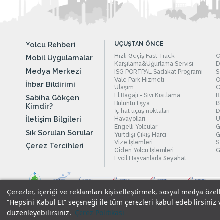
Yolcu Rehberi
UÇUŞTAN ÖNCE
Hızlı Geçiş Fast Track
C
Mobil Uygulamalar
Karşılama&Uğurlama Servisi
D
Medya Merkezi
ISG PORTPAL Sadakat Programı
S
Vale Park Hizmeti
O
İhbar Bildirimi
Ulaşım
C
El Bagajı - Sıvı Kısıtlama
B
Sabiha Gökçen
Buluntu Eşya
I
Kimdir?
İç hat uçuş noktaları
D
İletişim Bilgileri
Havayolları
U
Engelli Yolcular
G
Sık Sorulan Sorular
Yurtdışı Çıkış Harcı
G
Vize İşlemleri
S
Çerez Tercihleri
Giden Yolcu İşlemleri
G
Evcil Hayvanlarla Seyahat
Çerezler, içeriği ve reklamları kişiselleştirmek, sosyal medya özel
“Hepsini Kabul Et” seçeneği ile tüm çerezleri kabul edebilirsiniz 
düzenleyebilirsiniz.
Çerez Politikası
Yasal Uyarılar
|
Çerez Politikamız
|
Gizlilik Taahhüdümüz
|
Kişi