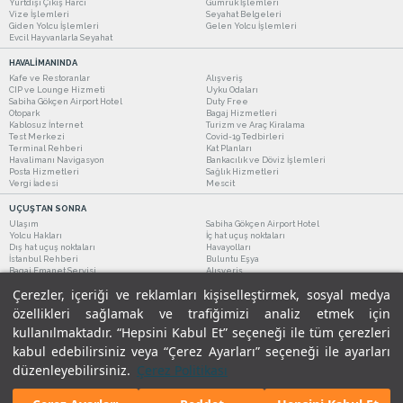
Yurtdışı Çıkış Harcı
Gümrük İşlemleri
Vize İşlemleri
Seyahat Belgeleri
Giden Yolcu İşlemleri
Gelen Yolcu İşlemleri
Evcil Hayvanlarla Seyahat
HAVALİMANINDA
Kafe ve Restoranlar
Alışveriş
CIP ve Lounge Hizmeti
Uyku Odaları
Sabiha Gökçen Airport Hotel
Duty Free
Otopark
Bagaj Hizmetleri
Kablosuz İnternet
Turizm ve Araç Kiralama
Test Merkezi
Covid-19 Tedbirleri
Terminal Rehberi
Kat Planları
Havalimanı Navigasyon
Bankacılık ve Döviz İşlemleri
Posta Hizmetleri
Sağlık Hizmetleri
Vergi İadesi
Mescit
UÇUŞTAN SONRA
Ulaşım
Sabiha Gökçen Airport Hotel
Yolcu Hakları
İç hat uçuş noktaları
Dış hat uçuş noktaları
Havayolları
İstanbul Rehberi
Buluntu Eşya
Bagaj Emanet Servisi
Alışveriş
Kafe ve Restoranlar
Turizm ve Araç Kiralama
Çerezler, içeriği ve reklamları kişiselleştirmek, sosyal medya
özellikleri sağlamak ve trafiğimizi analiz etmek için
kullanılmaktadır. “Hepsini Kabul Et” seçeneği ile tüm çerezleri
kabul edebilirsiniz veya “Çerez Ayarları” seçeneği ile ayarları
düzenleyebilirsiniz.
Çerez Politikası