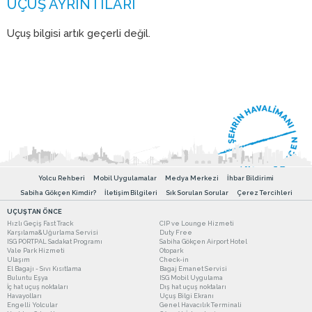
Uçuş bilgisi artık geçerli değil.
Yolcu Rehberi
Mobil Uygulamalar
Medya Merkezi
İhbar Bildirimi
Sabiha Gökçen Kimdir?
İletişim Bilgileri
Sık Sorulan Sorular
Çerez Tercihleri
UÇUŞTAN ÖNCE
Hızlı Geçiş Fast Track
CIP ve Lounge Hizmeti
Karşılama&Uğurlama Servisi
Duty Free
ISG PORTPAL Sadakat Programı
Sabiha Gökçen Airport Hotel
Vale Park Hizmeti
Otopark
Ulaşım
Check-in
El Bagajı - Sıvı Kısıtlama
Bagaj Emanet Servisi
Buluntu Eşya
ISG Mobil Uygulama
İç hat uçuş noktaları
Dış hat uçuş noktaları
Havayolları
Uçuş Bilgi Ekranı
Engelli Yolcular
Genel Havacılık Terminali