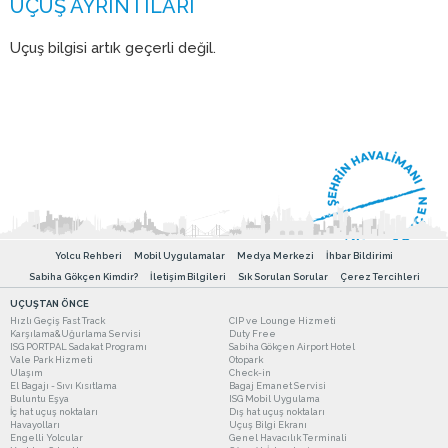
Uçuş bilgisi artık geçerli değil.
Yolcu Rehberi
Mobil Uygulamalar
Medya Merkezi
İhbar Bildirimi
Sabiha Gökçen Kimdir?
İletişim Bilgileri
Sık Sorulan Sorular
Çerez Tercihleri
UÇUŞTAN ÖNCE
Hızlı Geçiş Fast Track
CIP ve Lounge Hizmeti
Karşılama&Uğurlama Servisi
Duty Free
ISG PORTPAL Sadakat Programı
Sabiha Gökçen Airport Hotel
Vale Park Hizmeti
Otopark
Ulaşım
Check-in
El Bagajı - Sıvı Kısıtlama
Bagaj Emanet Servisi
Buluntu Eşya
ISG Mobil Uygulama
İç hat uçuş noktaları
Dış hat uçuş noktaları
Havayolları
Uçuş Bilgi Ekranı
Engelli Yolcular
Genel Havacılık Terminali