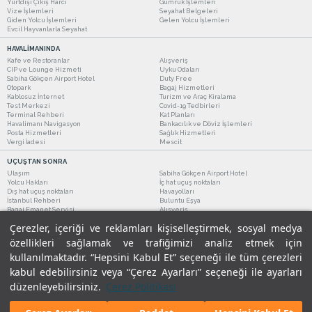
Yurtdışı Çıkış Harcı
Gümrük İşlemleri
Vize İşlemleri
Seyahat Belgeleri
Giden Yolcu İşlemleri
Gelen Yolcu İşlemleri
Evcil Hayvanlarla Seyahat
HAVALİMANINDA
Kafe ve Restoranlar
Alışveriş
CIP ve Lounge Hizmeti
Uyku Odaları
Sabiha Gökçen Airport Hotel
Duty Free
Otopark
Bagaj Hizmetleri
Kablosuz İnternet
Turizm ve Araç Kiralama
Test Merkezi
Covid-19 Tedbirleri
Terminal Rehberi
Kat Planları
Havalimanı Navigasyon
Bankacılık ve Döviz İşlemleri
Posta Hizmetleri
Sağlık Hizmetleri
Vergi İadesi
Mescit
UÇUŞTAN SONRA
Ulaşım
Sabiha Gökçen Airport Hotel
Yolcu Hakları
İç hat uçuş noktaları
Dış hat uçuş noktaları
Havayolları
İstanbul Rehberi
Buluntu Eşya
Bagaj Emanet Servisi
Alışveriş
Kafe ve Restoranlar
Turizm ve Araç Kiralama
Çerezler, içeriği ve reklamları kişiselleştirmek, sosyal medya
özellikleri sağlamak ve trafiğimizi analiz etmek için
kullanılmaktadır. “Hepsini Kabul Et” seçeneği ile tüm çerezleri
kabul edebilirsiniz veya “Çerez Ayarları” seçeneği ile ayarları
düzenleyebilirsiniz.
Çerez Politikası