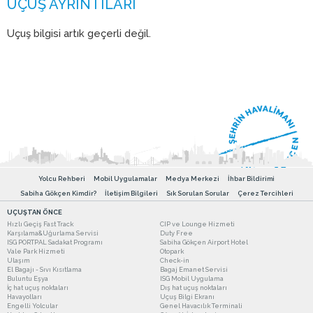
Uçuş bilgisi artık geçerli değil.
Yolcu Rehberi
Mobil Uygulamalar
Medya Merkezi
İhbar Bildirimi
Sabiha Gökçen Kimdir?
İletişim Bilgileri
Sık Sorulan Sorular
Çerez Tercihleri
UÇUŞTAN ÖNCE
Hızlı Geçiş Fast Track
CIP ve Lounge Hizmeti
Karşılama&Uğurlama Servisi
Duty Free
ISG PORTPAL Sadakat Programı
Sabiha Gökçen Airport Hotel
Vale Park Hizmeti
Otopark
Ulaşım
Check-in
El Bagajı - Sıvı Kısıtlama
Bagaj Emanet Servisi
Buluntu Eşya
ISG Mobil Uygulama
İç hat uçuş noktaları
Dış hat uçuş noktaları
Havayolları
Uçuş Bilgi Ekranı
Engelli Yolcular
Genel Havacılık Terminali