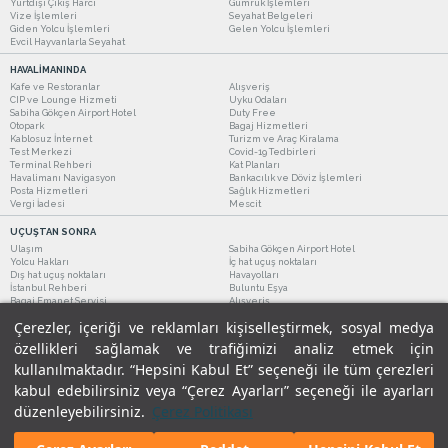
Yurtdışı Çıkış Harcı
Gümrük İşlemleri
Vize İşlemleri
Seyahat Belgeleri
Giden Yolcu İşlemleri
Gelen Yolcu İşlemleri
Evcil Hayvanlarla Seyahat
HAVALİMANINDA
Kafe ve Restoranlar
Alışveriş
CIP ve Lounge Hizmeti
Uyku Odaları
Sabiha Gökçen Airport Hotel
Duty Free
Otopark
Bagaj Hizmetleri
Kablosuz İnternet
Turizm ve Araç Kiralama
Test Merkezi
Covid-19 Tedbirleri
Terminal Rehberi
Kat Planları
Havalimanı Navigasyon
Bankacılık ve Döviz İşlemleri
Posta Hizmetleri
Sağlık Hizmetleri
Vergi İadesi
Mescit
UÇUŞTAN SONRA
Ulaşım
Sabiha Gökçen Airport Hotel
Yolcu Hakları
İç hat uçuş noktaları
Dış hat uçuş noktaları
Havayolları
İstanbul Rehberi
Buluntu Eşya
Bagaj Emanet Servisi
Alışveriş
Kafe ve Restoranlar
Turizm ve Araç Kiralama
Çerezler, içeriği ve reklamları kişiselleştirmek, sosyal medya
özellikleri sağlamak ve trafiğimizi analiz etmek için
kullanılmaktadır. “Hepsini Kabul Et” seçeneği ile tüm çerezleri
kabul edebilirsiniz veya “Çerez Ayarları” seçeneği ile ayarları
düzenleyebilirsiniz.
Çerez Politikası