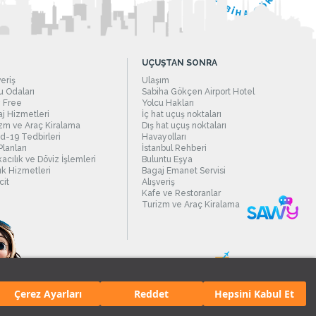
UÇUŞTAN SONRA
veriş
Ulaşım
 Odaları
Sabiha Gökçen Airport Hotel
 Free
Yolcu Hakları
j Hizmetleri
İç hat uçuş noktaları
zm ve Araç Kiralama
Dış hat uçuş noktaları
d-19 Tedbirleri
Havayolları
Planları
İstanbul Rehberi
acılık ve Döviz İşlemleri
Buluntu Eşya
ık Hizmetleri
Bagaj Emanet Servisi
it
Alışveriş
Kafe ve Restoranlar
Turizm ve Araç Kiralama
Çerez Ayarları
Reddet
Hepsini Kabul Et
manı.
Tüm hakları saklıdır. İçerik ve resimlerin izinsiz kullanımı yasaktır.