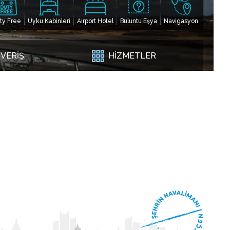
ty Free
Uyku Kabinleri
Airport Hotel
Buluntu Eşya
Navigasyon
ŞVERİŞ
HİZMETLER