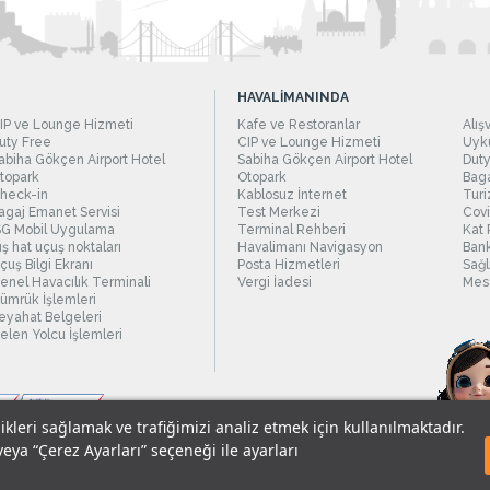
HAVALİMANINDA
IP ve Lounge Hizmeti
Kafe ve Restoranlar
Alış
uty Free
CIP ve Lounge Hizmeti
Uyku
abiha Gökçen Airport Hotel
Sabiha Gökçen Airport Hotel
Duty
topark
Otopark
Baga
heck-in
Kablosuz İnternet
Turi
agaj Emanet Servisi
Test Merkezi
Covi
SG Mobil Uygulama
Terminal Rehberi
Kat 
ış hat uçuş noktaları
Havalimanı Navigasyon
Bank
çuş Bilgi Ekranı
Posta Hizmetleri
Sağl
enel Havacılık Terminali
Vergi İadesi
Mesc
ümrük İşlemleri
eyahat Belgeleri
elen Yolcu İşlemleri
likleri sağlamak ve trafiğimizi analiz etmek için kullanılmaktadır.
veya “Çerez Ayarları” seçeneği ile ayarları
sel Verilerin Korunması
© 2018 - İstanbul Sabiha Gökçen Uluslararası Havali