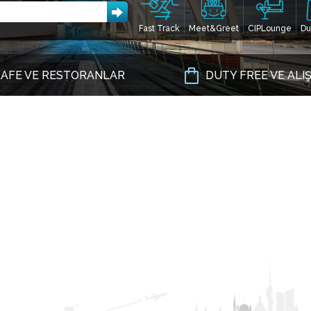
Fast Track
Meet&Greet
CIPLounge
Du
AFE VE RESTORANLAR
DUTY FREE VE ALI