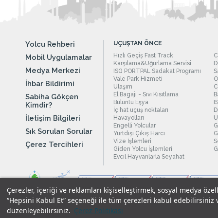
Yolcu Rehberi
UÇUŞTAN ÖNCE
Hızlı Geçiş Fast Track
C
Mobil Uygulamalar
Karşılama&Uğurlama Servisi
D
Medya Merkezi
ISG PORTPAL Sadakat Programı
S
Vale Park Hizmeti
O
İhbar Bildirimi
Ulaşım
C
El Bagajı - Sıvı Kısıtlama
B
Sabiha Gökçen
Buluntu Eşya
I
Kimdir?
İç hat uçuş noktaları
D
İletişim Bilgileri
Havayolları
U
Engelli Yolcular
G
Sık Sorulan Sorular
Yurtdışı Çıkış Harcı
G
Vize İşlemleri
S
Çerez Tercihleri
Giden Yolcu İşlemleri
G
Evcil Hayvanlarla Seyahat
Çerezler, içeriği ve reklamları kişiselleştirmek, sosyal medya özel
“Hepsini Kabul Et” seçeneği ile tüm çerezleri kabul edebilirsiniz 
düzenleyebilirsiniz.
Çerez Politikası
Yasal Uyarılar
|
Çerez Politikamız
|
Gizlilik Taahhüdümüz
|
Kişi