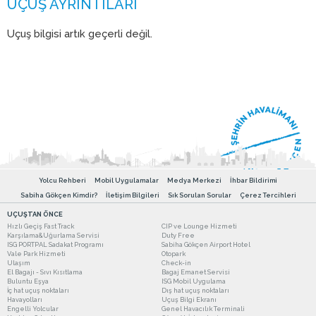
Uçuş bilgisi artık geçerli değil.
Yolcu Rehberi
Mobil Uygulamalar
Medya Merkezi
İhbar Bildirimi
Sabiha Gökçen Kimdir?
İletişim Bilgileri
Sık Sorulan Sorular
Çerez Tercihleri
UÇUŞTAN ÖNCE
Hızlı Geçiş Fast Track
CIP ve Lounge Hizmeti
Karşılama&Uğurlama Servisi
Duty Free
ISG PORTPAL Sadakat Programı
Sabiha Gökçen Airport Hotel
Vale Park Hizmeti
Otopark
Ulaşım
Check-in
El Bagajı - Sıvı Kısıtlama
Bagaj Emanet Servisi
Buluntu Eşya
ISG Mobil Uygulama
İç hat uçuş noktaları
Dış hat uçuş noktaları
Havayolları
Uçuş Bilgi Ekranı
Engelli Yolcular
Genel Havacılık Terminali