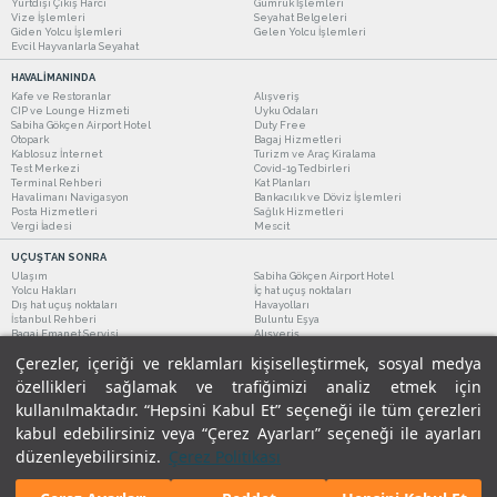
Yurtdışı Çıkış Harcı
Gümrük İşlemleri
Vize İşlemleri
Seyahat Belgeleri
Giden Yolcu İşlemleri
Gelen Yolcu İşlemleri
Evcil Hayvanlarla Seyahat
HAVALİMANINDA
Kafe ve Restoranlar
Alışveriş
CIP ve Lounge Hizmeti
Uyku Odaları
Sabiha Gökçen Airport Hotel
Duty Free
Otopark
Bagaj Hizmetleri
Kablosuz İnternet
Turizm ve Araç Kiralama
Test Merkezi
Covid-19 Tedbirleri
Terminal Rehberi
Kat Planları
Havalimanı Navigasyon
Bankacılık ve Döviz İşlemleri
Posta Hizmetleri
Sağlık Hizmetleri
Vergi İadesi
Mescit
UÇUŞTAN SONRA
Ulaşım
Sabiha Gökçen Airport Hotel
Yolcu Hakları
İç hat uçuş noktaları
Dış hat uçuş noktaları
Havayolları
İstanbul Rehberi
Buluntu Eşya
Bagaj Emanet Servisi
Alışveriş
Kafe ve Restoranlar
Turizm ve Araç Kiralama
Çerezler, içeriği ve reklamları kişiselleştirmek, sosyal medya
özellikleri sağlamak ve trafiğimizi analiz etmek için
kullanılmaktadır. “Hepsini Kabul Et” seçeneği ile tüm çerezleri
kabul edebilirsiniz veya “Çerez Ayarları” seçeneği ile ayarları
düzenleyebilirsiniz.
Çerez Politikası