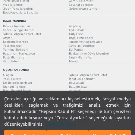
Yurtdışı Çıkış Harcı
Gümrük İşlemleri
Vize İşlemleri
Seyahat Belgeleri
Giden Yolcu İşlemleri
Gelen Yolcu İşlemleri
Evcil Hayvanlarla Seyahat
HAVALİMANINDA
Kafe ve Restoranlar
Alışveriş
CIP ve Lounge Hizmeti
Uyku Odaları
Sabiha Gökçen Airport Hotel
Duty Free
Otopark
Bagaj Hizmetleri
Kablosuz İnternet
Turizm ve Araç Kiralama
Test Merkezi
Covid-19 Tedbirleri
Terminal Rehberi
Kat Planları
Havalimanı Navigasyon
Bankacılık ve Döviz İşlemleri
Posta Hizmetleri
Sağlık Hizmetleri
Vergi İadesi
Mescit
UÇUŞTAN SONRA
Ulaşım
Sabiha Gökçen Airport Hotel
Yolcu Hakları
İç hat uçuş noktaları
Dış hat uçuş noktaları
Havayolları
İstanbul Rehberi
Buluntu Eşya
Bagaj Emanet Servisi
Alışveriş
Kafe ve Restoranlar
Turizm ve Araç Kiralama
Çerezler, içeriği ve reklamları kişiselleştirmek, sosyal medya
özellikleri sağlamak ve trafiğimizi analiz etmek için
kullanılmaktadır. “Hepsini Kabul Et” seçeneği ile tüm çerezleri
kabul edebilirsiniz veya “Çerez Ayarları” seçeneği ile ayarları
düzenleyebilirsiniz.
Çerez Politikası