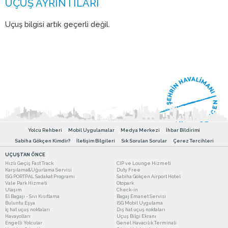
Uçuş bilgisi artık geçerli değil.
Yolcu Rehberi
Mobil Uygulamalar
Medya Merkezi
İhbar Bildirimi
Sabiha Gökçen Kimdir?
İletişim Bilgileri
Sık Sorulan Sorular
Çerez Tercihleri
UÇUŞTAN ÖNCE
Hızlı Geçiş Fast Track
CIP ve Lounge Hizmeti
Karşılama&Uğurlama Servisi
Duty Free
ISG PORTPAL Sadakat Programı
Sabiha Gökçen Airport Hotel
Vale Park Hizmeti
Otopark
Ulaşım
Check-in
El Bagajı - Sıvı Kısıtlama
Bagaj Emanet Servisi
Buluntu Eşya
ISG Mobil Uygulama
İç hat uçuş noktaları
Dış hat uçuş noktaları
Havayolları
Uçuş Bilgi Ekranı
Engelli Yolcular
Genel Havacılık Terminali