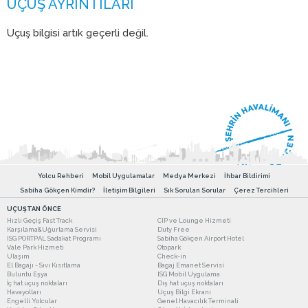
Uçuş bilgisi artık geçerli değil.
Yolcu Rehberi
Mobil Uygulamalar
Medya Merkezi
İhbar Bildirimi
Sabiha Gökçen Kimdir?
İletişim Bilgileri
Sık Sorulan Sorular
Çerez Tercihleri
UÇUŞTAN ÖNCE
Hızlı Geçiş Fast Track
CIP ve Lounge Hizmeti
Karşılama&Uğurlama Servisi
Duty Free
ISG PORTPAL Sadakat Programı
Sabiha Gökçen Airport Hotel
Vale Park Hizmeti
Otopark
Ulaşım
Check-in
El Bagajı - Sıvı Kısıtlama
Bagaj Emanet Servisi
Buluntu Eşya
ISG Mobil Uygulama
İç hat uçuş noktaları
Dış hat uçuş noktaları
Havayolları
Uçuş Bilgi Ekranı
Engelli Yolcular
Genel Havacılık Terminali