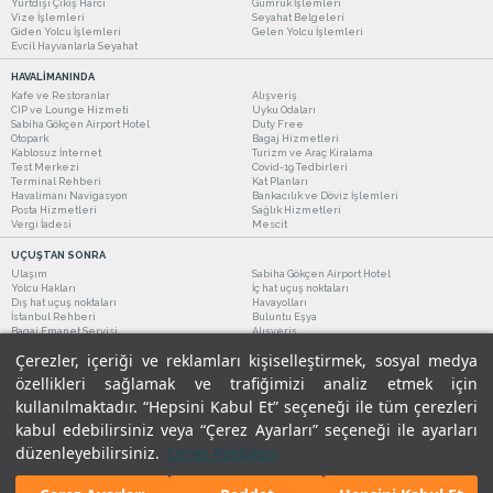
Yurtdışı Çıkış Harcı
Gümrük İşlemleri
Vize İşlemleri
Seyahat Belgeleri
Giden Yolcu İşlemleri
Gelen Yolcu İşlemleri
Evcil Hayvanlarla Seyahat
HAVALİMANINDA
Kafe ve Restoranlar
Alışveriş
CIP ve Lounge Hizmeti
Uyku Odaları
Sabiha Gökçen Airport Hotel
Duty Free
Otopark
Bagaj Hizmetleri
Kablosuz İnternet
Turizm ve Araç Kiralama
Test Merkezi
Covid-19 Tedbirleri
Terminal Rehberi
Kat Planları
Havalimanı Navigasyon
Bankacılık ve Döviz İşlemleri
Posta Hizmetleri
Sağlık Hizmetleri
Vergi İadesi
Mescit
UÇUŞTAN SONRA
Ulaşım
Sabiha Gökçen Airport Hotel
Yolcu Hakları
İç hat uçuş noktaları
Dış hat uçuş noktaları
Havayolları
İstanbul Rehberi
Buluntu Eşya
Bagaj Emanet Servisi
Alışveriş
Kafe ve Restoranlar
Turizm ve Araç Kiralama
Çerezler, içeriği ve reklamları kişiselleştirmek, sosyal medya
özellikleri sağlamak ve trafiğimizi analiz etmek için
kullanılmaktadır. “Hepsini Kabul Et” seçeneği ile tüm çerezleri
kabul edebilirsiniz veya “Çerez Ayarları” seçeneği ile ayarları
düzenleyebilirsiniz.
Çerez Politikası