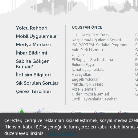
Yolcu Rehberi
UÇUŞTAN ÖNCE
Hızlı Geçiş Fast Track
C
Mobil Uygulamalar
Karşılama&Uğurlama Servisi
D
Medya Merkezi
ISG PORTPAL Sadakat Programı
S
Vale Park Hizmeti
O
İhbar Bildirimi
Ulaşım
C
El Bagajı - Sıvı Kısıtlama
B
Sabiha Gökçen
Buluntu Eşya
I
Kimdir?
İç hat uçuş noktaları
D
İletişim Bilgileri
Havayolları
U
Engelli Yolcular
G
Sık Sorulan Sorular
Yurtdışı Çıkış Harcı
G
Vize İşlemleri
S
Çerez Tercihleri
Giden Yolcu İşlemleri
G
Evcil Hayvanlarla Seyahat
Çerezler, içeriği ve reklamları kişiselleştirmek, sosyal medya özel
“Hepsini Kabul Et” seçeneği ile tüm çerezleri kabul edebilirsiniz 
düzenleyebilirsiniz.
Çerez Politikası
Yasal Uyarılar
|
Çerez Politikamız
|
Gizlilik Taahhüdümüz
|
Kişi