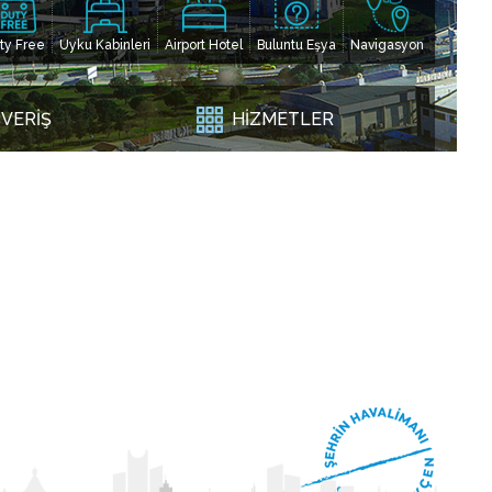
ty Free
Uyku Kabinleri
Airport Hotel
Buluntu Eşya
Navigasyon
ŞVERİŞ
HİZMETLER