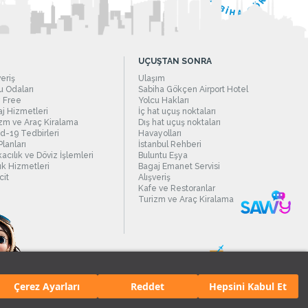
UÇUŞTAN SONRA
veriş
Ulaşım
 Odaları
Sabiha Gökçen Airport Hotel
 Free
Yolcu Hakları
j Hizmetleri
İç hat uçuş noktaları
zm ve Araç Kiralama
Dış hat uçuş noktaları
d-19 Tedbirleri
Havayolları
Planları
İstanbul Rehberi
acılık ve Döviz İşlemleri
Buluntu Eşya
ık Hizmetleri
Bagaj Emanet Servisi
it
Alışveriş
Kafe ve Restoranlar
Turizm ve Araç Kiralama
Çerez Ayarları
Reddet
Hepsini Kabul Et
manı.
Tüm hakları saklıdır. İçerik ve resimlerin izinsiz kullanımı yasaktır.