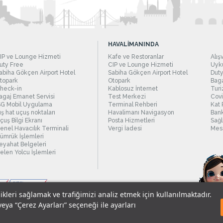
HAVALİMANINDA
IP ve Lounge Hizmeti
Kafe ve Restoranlar
Alış
uty Free
CIP ve Lounge Hizmeti
Uyku
abiha Gökçen Airport Hotel
Sabiha Gökçen Airport Hotel
Duty
topark
Otopark
Baga
heck-in
Kablosuz İnternet
Turi
agaj Emanet Servisi
Test Merkezi
Covi
SG Mobil Uygulama
Terminal Rehberi
Kat 
ış hat uçuş noktaları
Havalimanı Navigasyon
Bank
çuş Bilgi Ekranı
Posta Hizmetleri
Sağl
enel Havacılık Terminali
Vergi İadesi
Mesc
ümrük İşlemleri
eyahat Belgeleri
elen Yolcu İşlemleri
likleri sağlamak ve trafiğimizi analiz etmek için kullanılmaktadır.
veya “Çerez Ayarları” seçeneği ile ayarları
sel Verilerin Korunması
© 2018 - İstanbul Sabiha Gökçen Uluslararası Havali