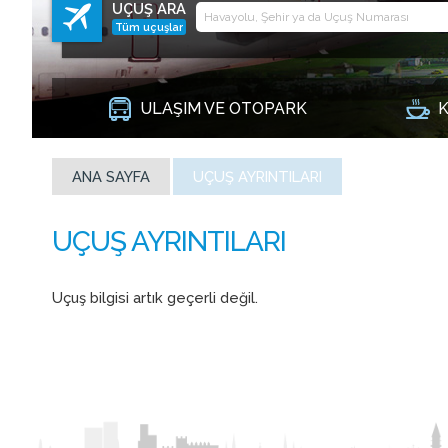
UÇUŞ ARA
Tüm uçuşlar
ULAŞIM VE OTOPARK
K
ANA SAYFA
UÇUŞ AYRINTILARI
Uçuş bilgisi artık geçerli değil.