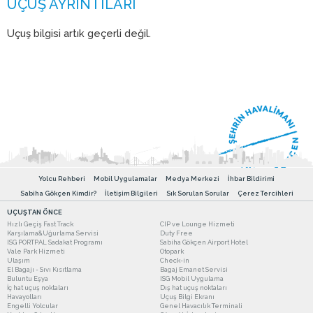
Uçuş bilgisi artık geçerli değil.
Yolcu Rehberi
Mobil Uygulamalar
Medya Merkezi
İhbar Bildirimi
Sabiha Gökçen Kimdir?
İletişim Bilgileri
Sık Sorulan Sorular
Çerez Tercihleri
UÇUŞTAN ÖNCE
Hızlı Geçiş Fast Track
CIP ve Lounge Hizmeti
Karşılama&Uğurlama Servisi
Duty Free
ISG PORTPAL Sadakat Programı
Sabiha Gökçen Airport Hotel
Vale Park Hizmeti
Otopark
Ulaşım
Check-in
El Bagajı - Sıvı Kısıtlama
Bagaj Emanet Servisi
Buluntu Eşya
ISG Mobil Uygulama
İç hat uçuş noktaları
Dış hat uçuş noktaları
Havayolları
Uçuş Bilgi Ekranı
Engelli Yolcular
Genel Havacılık Terminali