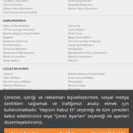
Yurtdışı Çıkış Harcı
Gümrük İşlemleri
Vize İşlemleri
Seyahat Belgeleri
Giden Yolcu İşlemleri
Gelen Yolcu İşlemleri
Evcil Hayvanlarla Seyahat
HAVALİMANINDA
Kafe ve Restoranlar
Alışveriş
CIP ve Lounge Hizmeti
Uyku Odaları
Sabiha Gökçen Airport Hotel
Duty Free
Otopark
Bagaj Hizmetleri
Kablosuz İnternet
Turizm ve Araç Kiralama
Test Merkezi
Covid-19 Tedbirleri
Terminal Rehberi
Kat Planları
Havalimanı Navigasyon
Bankacılık ve Döviz İşlemleri
Posta Hizmetleri
Sağlık Hizmetleri
Vergi İadesi
Mescit
UÇUŞTAN SONRA
Ulaşım
Sabiha Gökçen Airport Hotel
Yolcu Hakları
İç hat uçuş noktaları
Dış hat uçuş noktaları
Havayolları
İstanbul Rehberi
Buluntu Eşya
Bagaj Emanet Servisi
Alışveriş
Kafe ve Restoranlar
Turizm ve Araç Kiralama
Çerezler, içeriği ve reklamları kişiselleştirmek, sosyal medya
özellikleri sağlamak ve trafiğimizi analiz etmek için
kullanılmaktadır. “Hepsini Kabul Et” seçeneği ile tüm çerezleri
kabul edebilirsiniz veya “Çerez Ayarları” seçeneği ile ayarları
düzenleyebilirsiniz.
Çerez Politikası