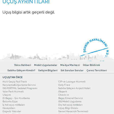
Uçuş bilgisi artık geçerli değil.
Yolcu Rehberi
Mobil Uygulamalar
Medya Merkezi
İhbar Bildirimi
Sabiha Gökçen Kimdir?
İletişim Bilgileri
Sık Sorulan Sorular
Çerez Tercihleri
UÇUŞTAN ÖNCE
Hızlı Geçiş Fast Track
CIP ve Lounge Hizmeti
Karşılama&Uğurlama Servisi
Duty Free
ISG PORTPAL Sadakat Programı
Sabiha Gökçen Airport Hotel
Vale Park Hizmeti
Otopark
Ulaşım
Check-in
El Bagajı - Sıvı Kısıtlama
Bagaj Emanet Servisi
Buluntu Eşya
ISG Mobil Uygulama
İç hat uçuş noktaları
Dış hat uçuş noktaları
Havayolları
Uçuş Bilgi Ekranı
Engelli Yolcular
Genel Havacılık Terminali