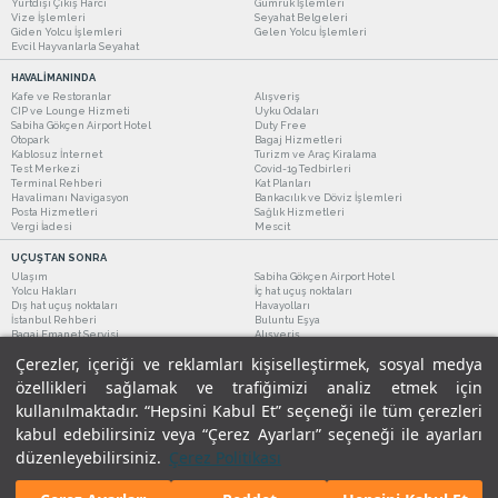
Yurtdışı Çıkış Harcı
Gümrük İşlemleri
Vize İşlemleri
Seyahat Belgeleri
Giden Yolcu İşlemleri
Gelen Yolcu İşlemleri
Evcil Hayvanlarla Seyahat
HAVALİMANINDA
Kafe ve Restoranlar
Alışveriş
CIP ve Lounge Hizmeti
Uyku Odaları
Sabiha Gökçen Airport Hotel
Duty Free
Otopark
Bagaj Hizmetleri
Kablosuz İnternet
Turizm ve Araç Kiralama
Test Merkezi
Covid-19 Tedbirleri
Terminal Rehberi
Kat Planları
Havalimanı Navigasyon
Bankacılık ve Döviz İşlemleri
Posta Hizmetleri
Sağlık Hizmetleri
Vergi İadesi
Mescit
UÇUŞTAN SONRA
Ulaşım
Sabiha Gökçen Airport Hotel
Yolcu Hakları
İç hat uçuş noktaları
Dış hat uçuş noktaları
Havayolları
İstanbul Rehberi
Buluntu Eşya
Bagaj Emanet Servisi
Alışveriş
Kafe ve Restoranlar
Turizm ve Araç Kiralama
Çerezler, içeriği ve reklamları kişiselleştirmek, sosyal medya
özellikleri sağlamak ve trafiğimizi analiz etmek için
kullanılmaktadır. “Hepsini Kabul Et” seçeneği ile tüm çerezleri
kabul edebilirsiniz veya “Çerez Ayarları” seçeneği ile ayarları
düzenleyebilirsiniz.
Çerez Politikası