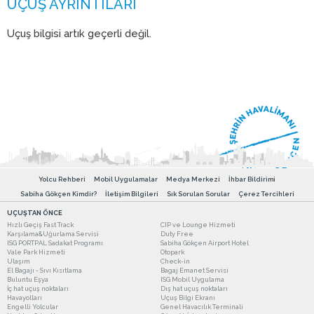
Uçuş bilgisi artık geçerli değil.
Yolcu Rehberi
Mobil Uygulamalar
Medya Merkezi
İhbar Bildirimi
Sabiha Gökçen Kimdir?
İletişim Bilgileri
Sık Sorulan Sorular
Çerez Tercihleri
UÇUŞTAN ÖNCE
Hızlı Geçiş Fast Track
CIP ve Lounge Hizmeti
Karşılama&Uğurlama Servisi
Duty Free
ISG PORTPAL Sadakat Programı
Sabiha Gökçen Airport Hotel
Vale Park Hizmeti
Otopark
Ulaşım
Check-in
El Bagajı - Sıvı Kısıtlama
Bagaj Emanet Servisi
Buluntu Eşya
ISG Mobil Uygulama
İç hat uçuş noktaları
Dış hat uçuş noktaları
Havayolları
Uçuş Bilgi Ekranı
Engelli Yolcular
Genel Havacılık Terminali