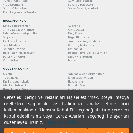
Yurtdışı Çıkış Harcı
Gümrük İşlemleri
Vize İşlemleri
Seyahat Belgeleri
Giden Yolcu İşlemleri
Gelen Yolcu İşlemleri
Evcil Hayvanlarla Seyahat
HAVALİMANINDA
Kafe ve Restoranlar
Alışveriş
CIP ve Lounge Hizmeti
Uyku Odaları
Sabiha Gökçen Airport Hotel
Duty Free
Otopark
Bagaj Hizmetleri
Kablosuz İnternet
Turizm ve Araç Kiralama
Test Merkezi
Covid-19 Tedbirleri
Terminal Rehberi
Kat Planları
Havalimanı Navigasyon
Bankacılık ve Döviz İşlemleri
Posta Hizmetleri
Sağlık Hizmetleri
Vergi İadesi
Mescit
UÇUŞTAN SONRA
Ulaşım
Sabiha Gökçen Airport Hotel
Yolcu Hakları
İç hat uçuş noktaları
Dış hat uçuş noktaları
Havayolları
İstanbul Rehberi
Buluntu Eşya
Bagaj Emanet Servisi
Alışveriş
Kafe ve Restoranlar
Turizm ve Araç Kiralama
Çerezler, içeriği ve reklamları kişiselleştirmek, sosyal medya
özellikleri sağlamak ve trafiğimizi analiz etmek için
kullanılmaktadır. “Hepsini Kabul Et” seçeneği ile tüm çerezleri
kabul edebilirsiniz veya “Çerez Ayarları” seçeneği ile ayarları
düzenleyebilirsiniz.
Çerez Politikası