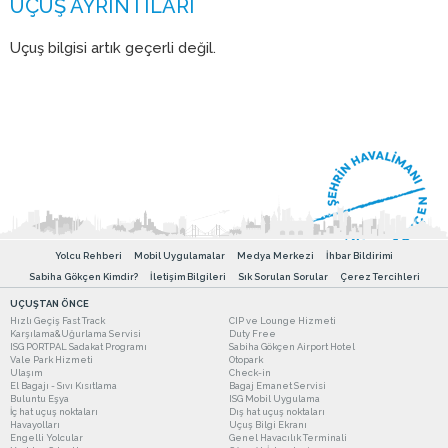
Uçuş bilgisi artık geçerli değil.
Yolcu Rehberi
Mobil Uygulamalar
Medya Merkezi
İhbar Bildirimi
Sabiha Gökçen Kimdir?
İletişim Bilgileri
Sık Sorulan Sorular
Çerez Tercihleri
UÇUŞTAN ÖNCE
Hızlı Geçiş Fast Track
CIP ve Lounge Hizmeti
Karşılama&Uğurlama Servisi
Duty Free
ISG PORTPAL Sadakat Programı
Sabiha Gökçen Airport Hotel
Vale Park Hizmeti
Otopark
Ulaşım
Check-in
El Bagajı - Sıvı Kısıtlama
Bagaj Emanet Servisi
Buluntu Eşya
ISG Mobil Uygulama
İç hat uçuş noktaları
Dış hat uçuş noktaları
Havayolları
Uçuş Bilgi Ekranı
Engelli Yolcular
Genel Havacılık Terminali