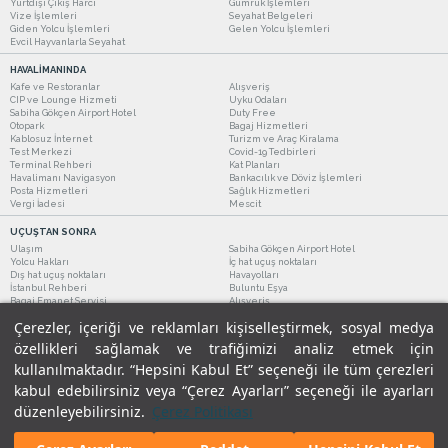
Yurtdışı Çıkış Harcı
Gümrük İşlemleri
Vize İşlemleri
Seyahat Belgeleri
Giden Yolcu İşlemleri
Gelen Yolcu İşlemleri
Evcil Hayvanlarla Seyahat
HAVALİMANINDA
Kafe ve Restoranlar
Alışveriş
CIP ve Lounge Hizmeti
Uyku Odaları
Sabiha Gökçen Airport Hotel
Duty Free
Otopark
Bagaj Hizmetleri
Kablosuz İnternet
Turizm ve Araç Kiralama
Test Merkezi
Covid-19 Tedbirleri
Terminal Rehberi
Kat Planları
Havalimanı Navigasyon
Bankacılık ve Döviz İşlemleri
Posta Hizmetleri
Sağlık Hizmetleri
Vergi İadesi
Mescit
UÇUŞTAN SONRA
Ulaşım
Sabiha Gökçen Airport Hotel
Yolcu Hakları
İç hat uçuş noktaları
Dış hat uçuş noktaları
Havayolları
İstanbul Rehberi
Buluntu Eşya
Bagaj Emanet Servisi
Alışveriş
Kafe ve Restoranlar
Turizm ve Araç Kiralama
Çerezler, içeriği ve reklamları kişiselleştirmek, sosyal medya
özellikleri sağlamak ve trafiğimizi analiz etmek için
kullanılmaktadır. “Hepsini Kabul Et” seçeneği ile tüm çerezleri
kabul edebilirsiniz veya “Çerez Ayarları” seçeneği ile ayarları
düzenleyebilirsiniz.
Çerez Politikası